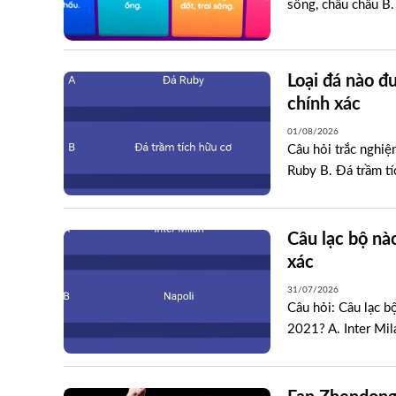
sông, châu chấu B.
Loại đá nào đ
chính xác
01/08/2026
Câu hỏi trắc nghiệ
Ruby B. Đá trầm tí
Câu lạc bộ nà
xác
31/07/2026
Câu hỏi: Câu lạc b
2021? A. Inter Mil