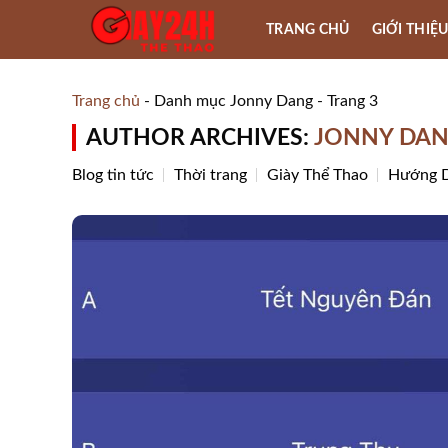
Skip
TRANG CHỦ
GIỚI THIỆ
to
content
Trang chủ
-
Danh mục Jonny Dang
-
Trang 3
AUTHOR ARCHIVES:
JONNY DA
Blog tin tức
Thời trang
Giày Thể Thao
Hướng D