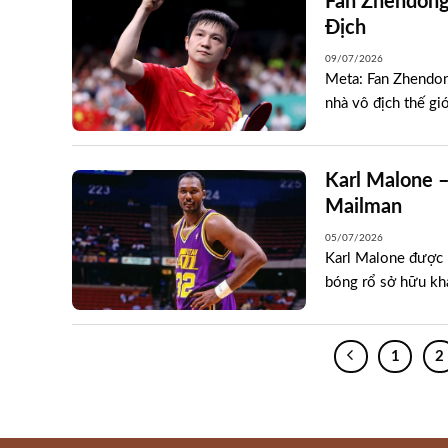
Fan Zhendon
Địch
09/07/2026
Meta: Fan Zhendong
nhà vô địch thế gi
Karl Malone 
Mailman
05/07/2026
Karl Malone được 
bóng rổ sở hữu khả
1
2