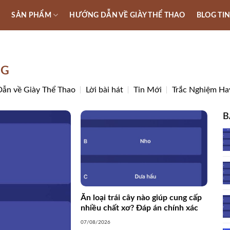
U
SẢN PHẨM
HƯỚNG DẪN VỀ GIÀY THỂ THAO
BLOG TI
NG
ẫn về Giày Thể Thao
Lời bài hát
Tin Mới
Trắc Nghiệm Ha
B
Ăn loại trái cây nào giúp cung cấp
nhiều chất xơ? Đáp án chính xác
07/08/2026