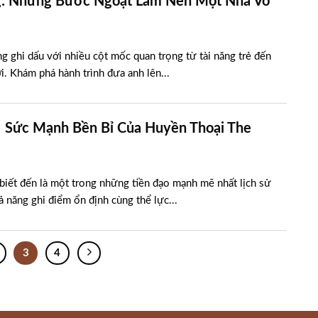
g: Những Bước Ngoặt Làm Nên Một Nhà Vô
 ghi dấu với nhiều cột mốc quan trọng từ tài năng trẻ đến
ới. Khám phá hành trình đưa anh lên...
– Sức Mạnh Bền Bỉ Của Huyền Thoại The
biết đến là một trong những tiền đạo mạnh mẽ nhất lịch sử
 năng ghi điểm ổn định cùng thể lực...
3
4