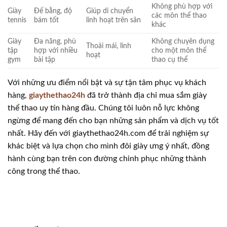
Không phù hợp với
Giày
Đế bằng, độ
Giúp di chuyển
các môn thể thao
tennis
bám tốt
linh hoạt trên sân
khác
Giày
Đa năng, phù
Không chuyên dụng
Thoải mái, linh
tập
hợp với nhiều
cho một môn thể
hoạt
gym
bài tập
thao cụ thể
Với những ưu điểm nổi bật và sự tận tâm phục vụ khách
hàng,
giaythethao24h
đã trở thành địa chỉ mua sắm giày
thể thao uy tín hàng đầu. Chúng tôi luôn nỗ lực không
ngừng để mang đến cho bạn những sản phẩm và dịch vụ tốt
nhất. Hãy đến với giaythethao24h.com để trải nghiệm sự
khác biệt và lựa chọn cho mình đôi giày ưng ý nhất, đồng
hành cùng bạn trên con đường chinh phục những thành
công trong thể thao.