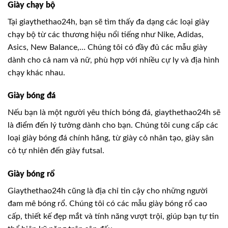
Giày chạy bộ
Tại giaythethao24h, bạn sẽ tìm thấy đa dạng các loại giày
chạy bộ từ các thương hiệu nổi tiếng như Nike, Adidas,
Asics, New Balance,… Chúng tôi có đầy đủ các mẫu giày
dành cho cả nam và nữ, phù hợp với nhiều cự ly và địa hình
chạy khác nhau.
Giày bóng đá
Nếu bạn là một người yêu thích bóng đá, giaythethao24h sẽ
là điểm đến lý tưởng dành cho bạn. Chúng tôi cung cấp các
loại giày bóng đá chính hãng, từ giày cỏ nhân tạo, giày sân
cỏ tự nhiên đến giày futsal.
Giày bóng rổ
Giaythethao24h cũng là địa chỉ tin cậy cho những người
đam mê bóng rổ. Chúng tôi có các mẫu giày bóng rổ cao
cấp, thiết kế đẹp mắt và tính năng vượt trội, giúp bạn tự tin