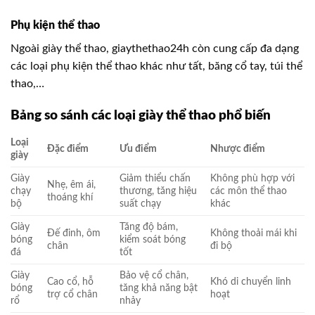
Phụ kiện thể thao
Ngoài giày thể thao, giaythethao24h còn cung cấp đa dạng
các loại phụ kiện thể thao khác như tất, băng cổ tay, túi thể
thao,…
Bảng so sánh các loại giày thể thao phổ biến
Loại
Đặc điểm
Ưu điểm
Nhược điểm
giày
Giày
Giảm thiểu chấn
Không phù hợp với
Nhẹ, êm ái,
chạy
thương, tăng hiệu
các môn thể thao
thoáng khí
bộ
suất chạy
khác
Giày
Tăng độ bám,
Đế đinh, ôm
Không thoải mái khi
bóng
kiểm soát bóng
chân
đi bộ
đá
tốt
Giày
Bảo vệ cổ chân,
Cao cổ, hỗ
Khó di chuyển linh
bóng
tăng khả năng bật
trợ cổ chân
hoạt
rổ
nhảy