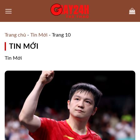
Skip
to
content
Trang chủ
-
Tin Mới
-
Trang 10
TIN MỚI
Tin Mới