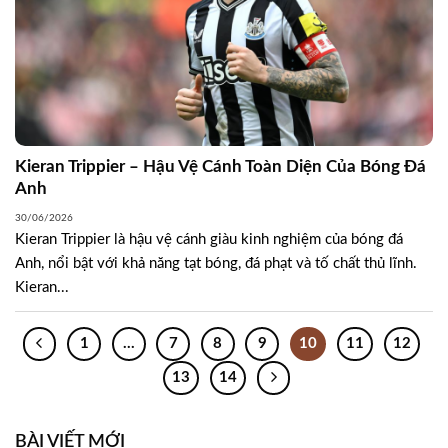
Kieran Trippier – Hậu Vệ Cánh Toàn Diện Của Bóng Đá
Anh
30/06/2026
Kieran Trippier là hậu vệ cánh giàu kinh nghiệm của bóng đá
Anh, nổi bật với khả năng tạt bóng, đá phạt và tố chất thủ lĩnh.
Kieran...
1
…
7
8
9
10
11
12
13
14
BÀI VIẾT MỚI