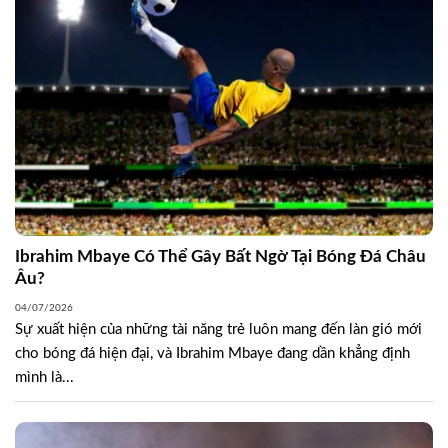
Ibrahim Mbaye Có Thể Gây Bất Ngờ Tại Bóng Đá Châu
Âu?
04/07/2026
Sự xuất hiện của những tài năng trẻ luôn mang đến làn gió mới
cho bóng đá hiện đại, và Ibrahim Mbaye đang dần khẳng định
mình là...