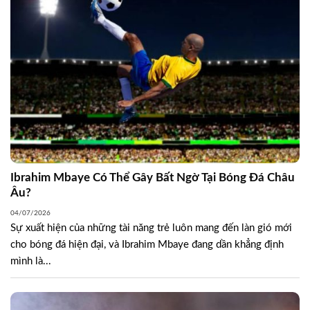
Ibrahim Mbaye Có Thể Gây Bất Ngờ Tại Bóng Đá Châu
Âu?
04/07/2026
Sự xuất hiện của những tài năng trẻ luôn mang đến làn gió mới
cho bóng đá hiện đại, và Ibrahim Mbaye đang dần khẳng định
mình là...