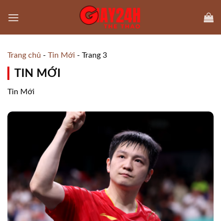
Skip
to
content
Trang chủ
-
Tin Mới
-
Trang 3
TIN MỚI
Tin Mới