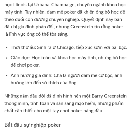
học Illinois tại Urbana-Champaign, chuyên ngành khoa học
máy tính. Tuy nhiên, đam mê poker đã khiến ông bỏ học để
theo đuổi con đường chuyên nghiệp. Quyết định này ban
đầu bị gia đình phản đối, nhưng Greenstein tin rằng poker
là lĩnh vực ông có thể tỏa sáng.
Thời thơ ấu: Sinh ra ở Chicago, tiếp xúc sớm với bài bạc.
Giáo dục: Học toán và khoa học máy tính, nhưng bỏ học
để chơi poker.
Ảnh hưởng gia đình: Cha là người đam mê cờ bạc, ảnh
hưởng lớn đến sở thích của ông.
Những năm đầu đời đã định hình nên một Barry Greenstein
thông minh, tính toán và sẵn sàng mạo hiểm, những phẩm
chất cần thiết cho một tay chơi poker hàng đầu.
Bắt đầu sự nghiệp poker