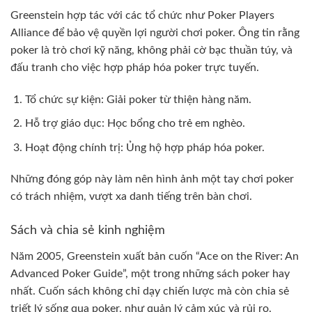
Greenstein hợp tác với các tổ chức như Poker Players
Alliance để bảo vệ quyền lợi người chơi poker. Ông tin rằng
poker là trò chơi kỹ năng, không phải cờ bạc thuần túy, và
đấu tranh cho việc hợp pháp hóa poker trực tuyến.
Tổ chức sự kiện: Giải poker từ thiện hàng năm.
Hỗ trợ giáo dục: Học bổng cho trẻ em nghèo.
Hoạt động chính trị: Ủng hộ hợp pháp hóa poker.
Những đóng góp này làm nên hình ảnh một tay chơi poker
có trách nhiệm, vượt xa danh tiếng trên bàn chơi.
Sách và chia sẻ kinh nghiệm
Năm 2005, Greenstein xuất bản cuốn “Ace on the River: An
Advanced Poker Guide”, một trong những sách poker hay
nhất. Cuốn sách không chỉ dạy chiến lược mà còn chia sẻ
triết lý sống qua poker, như quản lý cảm xúc và rủi ro.