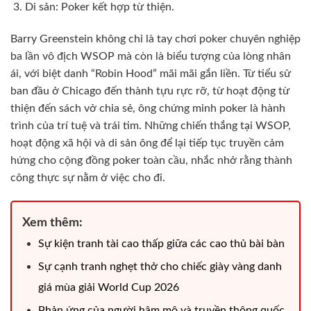
Di sản: Poker kết hợp từ thiện.
Barry Greenstein không chỉ là tay chơi poker chuyên nghiệp
ba lần vô địch WSOP mà còn là biểu tượng của lòng nhân
ái, với biệt danh “Robin Hood” mãi mãi gắn liền. Từ tiểu sử
ban đầu ở Chicago đến thành tựu rực rỡ, từ hoạt động từ
thiện đến sách vở chia sẻ, ông chứng minh poker là hành
trình của trí tuệ và trái tim. Những chiến thắng tại WSOP,
hoạt động xã hội và di sản ông để lại tiếp tục truyền cảm
hứng cho cộng đồng poker toàn cầu, nhắc nhở rằng thành
công thực sự nằm ở việc cho đi.
Xem thêm:
Sự kiện tranh tài cao thấp giữa các cao thủ bài bàn
Sự cạnh tranh nghẹt thở cho chiếc giày vàng danh
giá mùa giải World Cup 2026
Phản ứng của người hâm mộ và truyền thông quốc