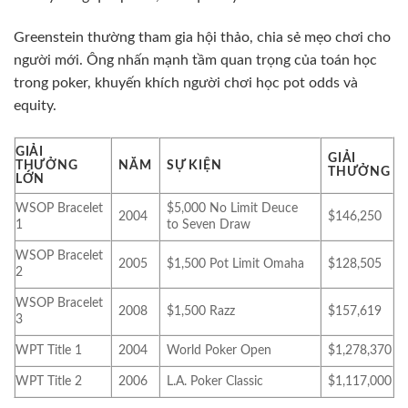
Greenstein thường tham gia hội thảo, chia sẻ mẹo chơi cho
người mới. Ông nhấn mạnh tầm quan trọng của toán học
trong poker, khuyến khích người chơi học pot odds và
equity.
GIẢI
GIẢI
THƯỞNG
NĂM
SỰ KIỆN
THƯỞNG
LỚN
WSOP Bracelet
$5,000 No Limit Deuce
2004
$146,250
1
to Seven Draw
WSOP Bracelet
2005
$1,500 Pot Limit Omaha
$128,505
2
WSOP Bracelet
2008
$1,500 Razz
$157,619
3
WPT Title 1
2004
World Poker Open
$1,278,370
WPT Title 2
2006
L.A. Poker Classic
$1,117,000