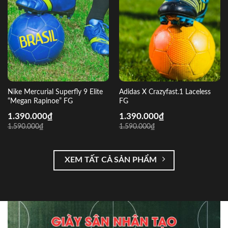
Nike Mercurial Superfly 9 Elite
Adidas X Crazyfast.1 Laceless
“Megan Rapinoe” FG
FG
1.390.000
₫
1.390.000
₫
1.590.000
₫
1.590.000
₫
XEM TẤT CẢ SẢN PHẨM