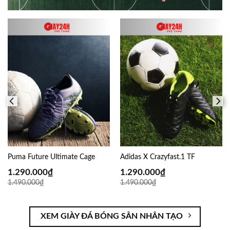
Puma Future Ultimate Cage
Adidas X Crazyfast.1 TF
1.290.000
₫
1.290.000
₫
1.490.000
₫
1.490.000
₫
XEM GIÀY ĐÁ BÓNG SÂN NHÂN TẠO