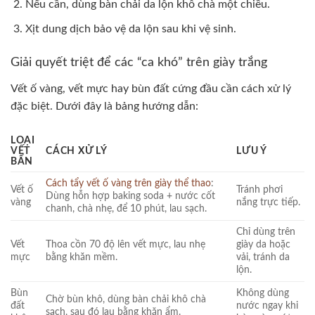
Nếu cần, dùng bàn chải da lộn khô chà một chiều.
Xịt dung dịch bảo vệ da lộn sau khi vệ sinh.
Giải quyết triệt để các “ca khó” trên giày trắng
Vết ố vàng, vết mực hay bùn đất cứng đầu cần cách xử lý
đặc biệt. Dưới đây là bảng hướng dẫn:
LOẠI
VẾT
CÁCH XỬ LÝ
LƯU Ý
BẨN
Cách tẩy vết ố vàng trên giày thể thao
:
Vết ố
Tránh phơi
Dùng hỗn hợp baking soda + nước cốt
vàng
nắng trực tiếp.
chanh, chà nhẹ, để 10 phút, lau sạch.
Chỉ dùng trên
Vết
Thoa cồn 70 độ lên vết mực, lau nhẹ
giày da hoặc
mực
bằng khăn mềm.
vải, tránh da
lộn.
Bùn
Không dùng
Chờ bùn khô, dùng bàn chải khô chà
đất
nước ngay khi
sạch, sau đó lau bằng khăn ẩm.