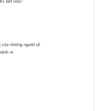
rí, kết nối)?
g của những người sẽ
ành vi.