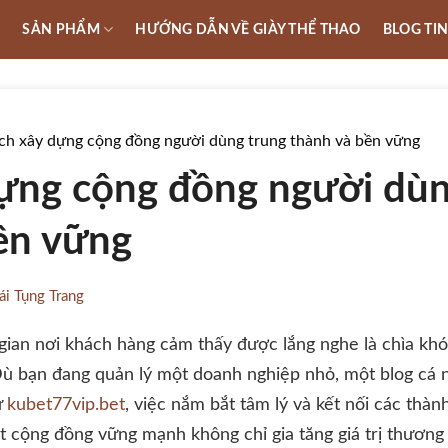
U
SẢN PHẨM
HƯỚNG DẪN VỀ GIÀY THỂ THAO
BLOG TI
ch xây dựng cộng đồng người dùng trung thành và bền vững
ựng cộng đồng người dùn
ền vững
ái Tụng Trang
gian nơi khách hàng cảm thấy được lắng nghe là chìa khóa
 Dù bạn đang quản lý một doanh nghiệp nhỏ, một blog cá
ư
kubet77vip.bet
, việc nắm bắt tâm lý và kết nối các thàn
ột cộng đồng vững mạnh không chỉ gia tăng giá trị thươn