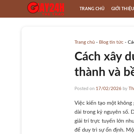
Skip
TRANG CHỦ
GIỚI THIỆ
to
content
Trang chủ
-
Blog tin tức
-
Cá
Cách xây d
thành và b
Posted on
17/02/2026
by
Th
Việc kiến tạo một không 
dài trong kỷ nguyên số.
giải trí trực tuyến lớn nh
để duy trì sự ổn định. M