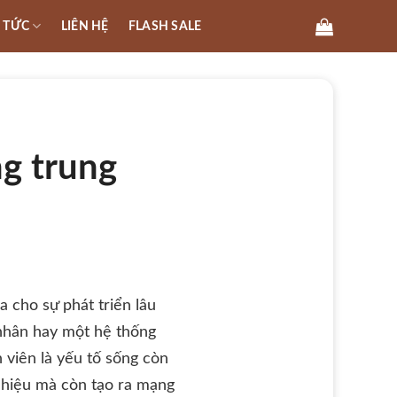
N TỨC
LIÊN HỆ
FLASH SALE
g trung
 cho sự phát triển lâu
 nhân hay một hệ thống
h viên là yếu tố sống còn
g hiệu mà còn tạo ra mạng