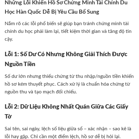
Những Lỗi Khiến Hồ Sơ Chứng Minh Tài Chính Du
Học Hàn Quốc Dễ Bị Yêu Cầu Bổ Sung
Nắm rõ các lỗi phổ biến sẽ giúp bạn tránh chứng minh tài
chính du học phải làm lại, tiết kiệm thời gian và tăng độ tin
cậy.
Lỗi 1: Số Dư Có Nhưng Không Giải Thích Được
Nguồn Tiền
Số dư lớn nhưng thiếu chứng từ thu nhập/nguồn tiền khiến
hồ sơ kém thuyết phục. Cách xử lý là chuẩn hóa chứng từ
nguồn thu và tạo mạch đối chiếu.
Lỗi 2: Dữ Liệu Không Nhất Quán Giữa Các Giấy
Tờ
Sai tên, sai ngày, lệch số liệu giữa sổ – xác nhận – sao kê là
lỗi hay gặp. Chỉ cần một điểm lệch, hồ sơ dễ bị hỏi lại.