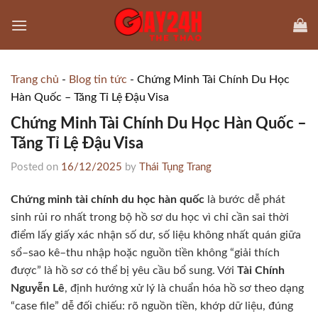
Skip
to
content
Trang chủ
-
Blog tin tức
-
Chứng Minh Tài Chính Du Học
Hàn Quốc – Tăng Tỉ Lệ Đậu Visa
Chứng Minh Tài Chính Du Học Hàn Quốc –
Tăng Tỉ Lệ Đậu Visa
Posted on
16/12/2025
by
Thái Tụng Trang
Chứng minh tài chính du học hàn quốc
là bước dễ phát
sinh rủi ro nhất trong bộ hồ sơ du học vì chỉ cần sai thời
điểm lấy giấy xác nhận số dư, số liệu không nhất quán giữa
sổ–sao kê–thu nhập hoặc nguồn tiền không “giải thích
được” là hồ sơ có thể bị yêu cầu bổ sung. Với
Tài Chính
Nguyễn Lê
, định hướng xử lý là chuẩn hóa hồ sơ theo dạng
“case file” dễ đối chiếu: rõ nguồn tiền, khớp dữ liệu, đúng