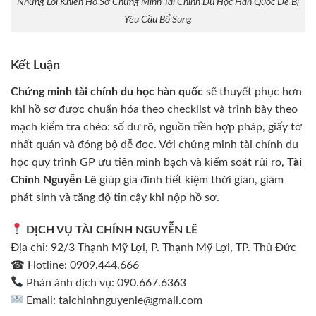
Những Lỗi Khiến Hồ Sơ Chứng Minh Tài Chính Du Học Hàn Quốc Dễ Bị
Yêu Cầu Bổ Sung
Kết Luận
Chứng minh tài chính du học hàn quốc
sẽ thuyết phục hơn
khi hồ sơ được chuẩn hóa theo checklist và trình bày theo
mạch kiểm tra chéo: số dư rõ, nguồn tiền hợp pháp, giấy tờ
nhất quán và đóng bộ dễ đọc. Với chứng minh tài chính du
học quy trình GP ưu tiên minh bạch và kiểm soát rủi ro,
Tài
Chính Nguyễn Lê
giúp gia đình tiết kiệm thời gian, giảm
phát sinh và tăng độ tin cậy khi nộp hồ sơ.
DỊCH VỤ TÀI CHÍNH NGUYỄN LÊ
Địa chỉ: 92/3 Thạnh Mỹ Lợi, P. Thạnh Mỹ Lợi, TP. Thủ Đức
☎ Hotline: 0909.444.666
Phản ánh dịch vụ: 090.667.6363
Email: taichinhnguyenle@gmail.com