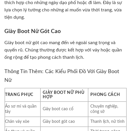
thích hợp cho những ngày dạo phố hoặc đi làm. Đây là sự
lựa chọn lý tưởng cho những ai muốn vừa thời trang, vừa
tiện dụng.
Giày Boot Nữ Gót Cao
Giày boot nữ gót cao mang đến vẻ ngoài sang trọng và
quyến rũ. Chúng thường được kết hợp với váy hoặc quần
ống rộng để tạo phong cách thanh lịch.
Thông Tin Thêm: Các Kiểu Phối Đồ Với Giày Boot
Nữ
GIÀY BOOT NỮ PHÙ
TRANG PHỤC
PHONG CÁCH
HỢP
Áo sơ mi và quần
Chuyên nghiệp,
Giày boot cao cổ
tây
công sở
Chân váy xòe
Giày boot gót cao
Thanh lịch, nữ tính