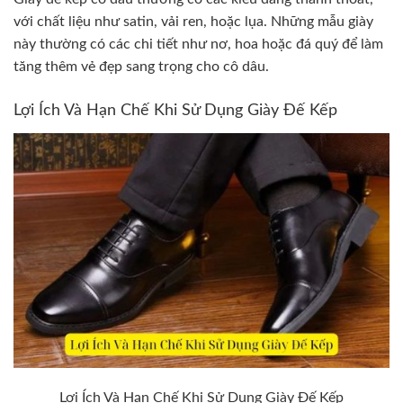
với chất liệu như satin, vải ren, hoặc lụa. Những mẫu giày
này thường có các chi tiết như nơ, hoa hoặc đá quý để làm
tăng thêm vẻ đẹp sang trọng cho cô dâu.
Lợi Ích Và Hạn Chế Khi Sử Dụng Giày Đế Kếp
Lợi Ích Và Hạn Chế Khi Sử Dụng Giày Đế Kếp