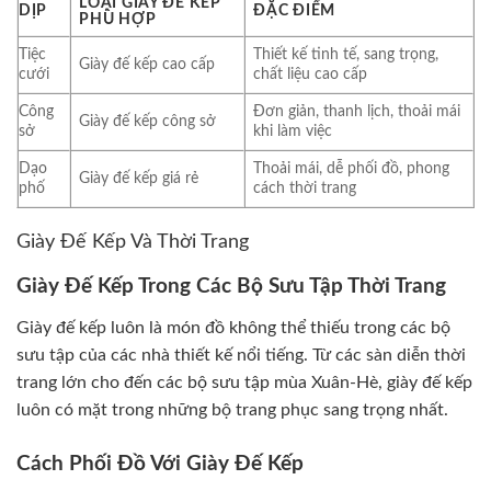
LOẠI GIÀY ĐẾ KẾP
DỊP
ĐẶC ĐIỂM
PHÙ HỢP
Tiệc
Thiết kế tinh tế, sang trọng,
Giày đế kếp cao cấp
cưới
chất liệu cao cấp
Công
Đơn giản, thanh lịch, thoải mái
Giày đế kếp công sở
sở
khi làm việc
Dạo
Thoải mái, dễ phối đồ, phong
Giày đế kếp giá rẻ
phố
cách thời trang
Giày Đế Kếp Và Thời Trang
Giày Đế Kếp Trong Các Bộ Sưu Tập Thời Trang
Giày đế kếp luôn là món đồ không thể thiếu trong các bộ
sưu tập của các nhà thiết kế nổi tiếng. Từ các sàn diễn thời
trang lớn cho đến các bộ sưu tập mùa Xuân-Hè, giày đế kếp
luôn có mặt trong những bộ trang phục sang trọng nhất.
Cách Phối Đồ Với Giày Đế Kếp