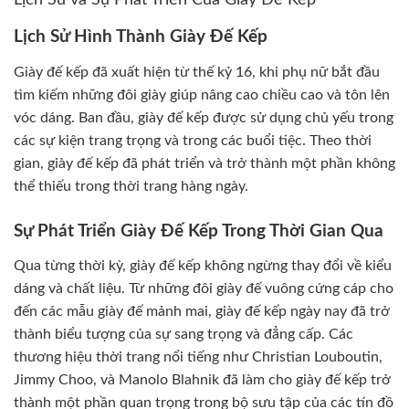
Lịch Sử và Sự Phát Triển Của Giày Đế Kếp
Lịch Sử Hình Thành Giày Đế Kếp
Giày đế kếp đã xuất hiện từ thế kỷ 16, khi phụ nữ bắt đầu
tìm kiếm những đôi giày giúp nâng cao chiều cao và tôn lên
vóc dáng. Ban đầu, giày đế kếp được sử dụng chủ yếu trong
các sự kiện trang trọng và trong các buổi tiệc. Theo thời
gian, giày đế kếp đã phát triển và trở thành một phần không
thể thiếu trong thời trang hàng ngày.
Sự Phát Triển Giày Đế Kếp Trong Thời Gian Qua
Qua từng thời kỳ, giày đế kếp không ngừng thay đổi về kiểu
dáng và chất liệu. Từ những đôi giày đế vuông cứng cáp cho
đến các mẫu giày đế mảnh mai, giày đế kếp ngày nay đã trở
thành biểu tượng của sự sang trọng và đẳng cấp. Các
thương hiệu thời trang nổi tiếng như Christian Louboutin,
Jimmy Choo, và Manolo Blahnik đã làm cho giày đế kếp trở
thành một phần quan trọng trong bộ sưu tập của các tín đồ