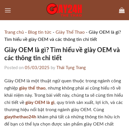
Skip
to
content
Trang chủ
-
Blog tin tức
-
Giày Thể Thao
-
Giày OEM là gì?
Tìm hiểu về giày OEM và các thông tin chi tiết
Giày OEM là gì? Tìm hiểu về giày OEM và
các thông tin chi tiết
Posted on
05/03/2025
by
Thái Tụng Trang
Giày OEM là một thuật ngữ quen thuộc trong ngành công
nghiệp
giày thể thao
, nhưng không phải ai cũng hiểu rõ về
khái niệm này. Trong bài viết này, chúng ta sẽ cùng tìm hiểu
chi tiết về
giày OEM là gì
, quy trình sản xuất, lợi ích, và các
thương hiệu nổi bật trong ngành giày OEM. Cùng
giaythethao24h
khám phá tất cả những thông tin hữu ích
để bạn có thể lựa chọn được sản phẩm giày OEM chất