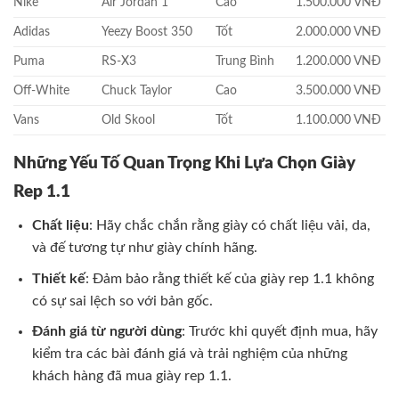
Nike
Air Jordan 1
Cao
1.500.000 VNĐ
Adidas
Yeezy Boost 350
Tốt
2.000.000 VNĐ
Puma
RS-X3
Trung Bình
1.200.000 VNĐ
Off-White
Chuck Taylor
Cao
3.500.000 VNĐ
Vans
Old Skool
Tốt
1.100.000 VNĐ
Những Yếu Tố Quan Trọng Khi Lựa Chọn Giày
Rep 1.1
Chất liệu
: Hãy chắc chắn rằng giày có chất liệu vải, da,
và đế tương tự như giày chính hãng.
Thiết kế
: Đảm bảo rằng thiết kế của giày rep 1.1 không
có sự sai lệch so với bản gốc.
Đánh giá từ người dùng
: Trước khi quyết định mua, hãy
kiểm tra các bài đánh giá và trải nghiệm của những
khách hàng đã mua giày rep 1.1.