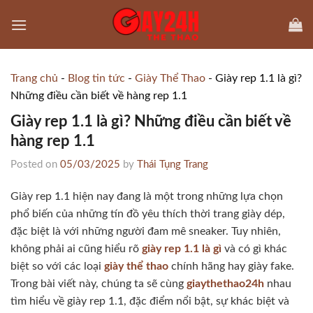
Skip
to
content
Trang chủ
-
Blog tin tức
-
Giày Thể Thao
-
Giày rep 1.1 là gì​?
Những điều cần biết về hàng rep 1.1
Giày rep 1.1 là gì​? Những điều cần biết về
hàng rep 1.1
Posted on
05/03/2025
by
Thái Tụng Trang
Giày rep 1.1 hiện nay đang là một trong những lựa chọn
phổ biến của những tín đồ yêu thích thời trang giày dép,
đặc biệt là với những người đam mê sneaker. Tuy nhiên,
không phải ai cũng hiểu rõ
giày rep 1.1 là gì
và có gì khác
biệt so với các loại
giày thể thao
chính hãng hay giày fake.
Trong bài viết này, chúng ta sẽ cùng
giaythethao24h
nhau
tìm hiểu về giày rep 1.1, đặc điểm nổi bật, sự khác biệt và