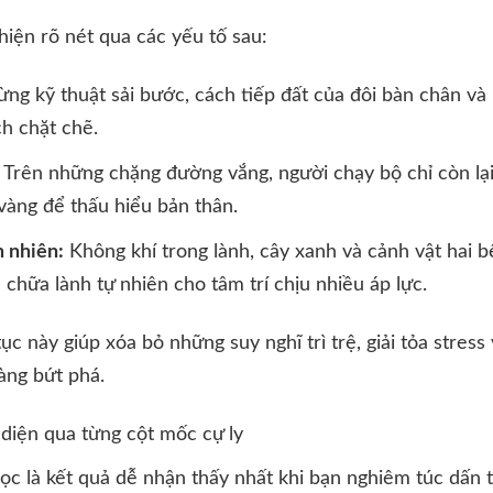
hiện rõ nét qua các yếu tố sau:
ừng kỹ thuật sải bước, cách tiếp đất của đôi bàn chân và 
h chặt chẽ.
Trên những chặng đường vắng, người chạy bộ chỉ còn lạ
 vàng để thấu hiểu bản thân.
n nhiên:
Không khí trong lành, cây xanh và cảnh vật hai 
 chữa lành tự nhiên cho tâm trí chịu nhiều áp lực.
tục này giúp xóa bỏ những suy nghĩ trì trệ, giải tỏa stres
sàng bứt phá.
diện qua từng cột mốc cự ly
học là kết quả dễ nhận thấy nhất khi bạn nghiêm túc dấn 