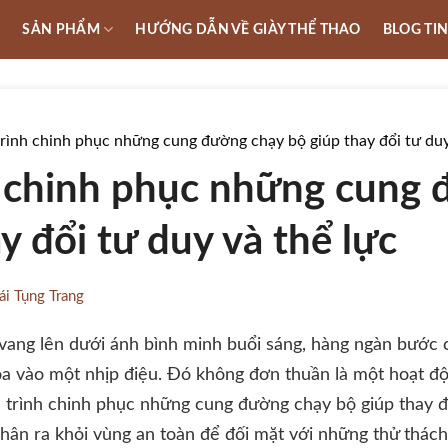
U
SẢN PHẨM
HƯỚNG DẪN VỀ GIÀY THỂ THAO
BLOG TI
rình chinh phục những cung đường chạy bộ giúp thay đổi tư duy
 chinh phục những cung 
y đổi tư duy và thể lực
ái Tụng Trang
 vang lên dưới ánh bình minh buổi sáng, hàng ngàn bước 
òa vào một nhịp điệu. Đó không đơn thuần là một hoạt độ
 trình chinh phục những cung đường chạy bộ giúp thay đổ
hân ra khỏi vùng an toàn để đối mặt với những thử thác