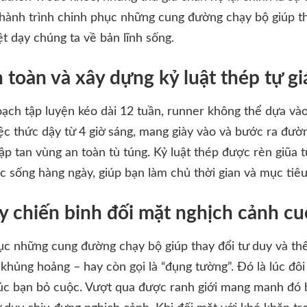
 hành trình chinh phục những cung đường chạy bộ giúp th
t dạy chúng ta về bản lĩnh sống.
 toàn và xây dựng kỷ luật thép tự gi
ạch tập luyện kéo dài 12 tuần, runner không thể dựa v
Việc thức dậy từ 4 giờ sáng, mang giày vào và bước ra đườn
ập tan vùng an toàn tù túng. Kỷ luật thép được rèn giũa
c sống hàng ngày, giúp bạn làm chủ thời gian và mục tiêu
y chiến binh đối mặt nghịch cảnh c
ục những cung đường chạy bộ giúp thay đổi tư duy và thể 
khủng hoảng – hay còn gọi là “đụng tường”. Đó là lúc đôi 
 thúc bạn bỏ cuộc. Vượt qua được ranh giới mang manh đó 