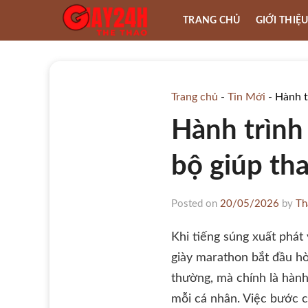
Skip
TRANG CHỦ
GIỚI THIỆ
to
content
Trang chủ
-
Tin Mới
-
Hành t
Hành trình
bộ giúp tha
Posted on
20/05/2026
by
Th
Khi tiếng súng xuất phát
giày marathon bắt đầu h
thường, mà chính là hành
mỗi cá nhân. Việc bước c