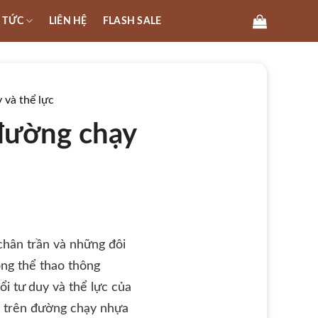
N TỨC
LIÊN HỆ
FLASH SALE
 và thể lực
đường chạy
chân trần và những đôi
ng thể thao thông
i tư duy và thể lực của
h trên đường chạy nhựa