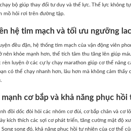
ạy bộ giúp thay đổi tư duy và thể lực. Thể lực không tự
m mồ hôi rơi trên đường tập.
bền hệ tim mạch và tối ưu ngưỡng la
ập luyện đều đặn, hệ thống tim mạch của vận động viên pho
rở nên khỏe mạnh hơn, thể tích tâm thu tăng lên giúp má
ệc rèn luyện ở các cự ly chạy marathon giúp cơ thể nâng 
 bạn có thể chạy nhanh hơn, lâu hơn mà không cảm thấy 
.
 mạnh cơ bắp và khả năng phục hồi 
h đồi dốc đòi hỏi các nhóm cơ đùi, cơ bắp chân và cơ lõ
này kích thích các sợi cơ phát triển, tăng cường mật độ 
 Song song đó, khả năng phục hồi tự nhiên của cơ thể c