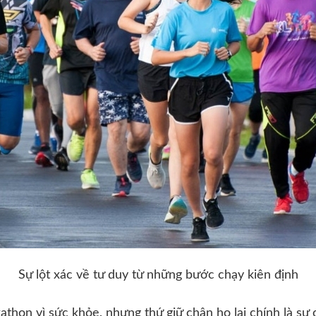
Sự lột xác về tư duy từ những bước chạy kiên định
thon vì sức khỏe, nhưng thứ giữ chân họ lại chính là sự