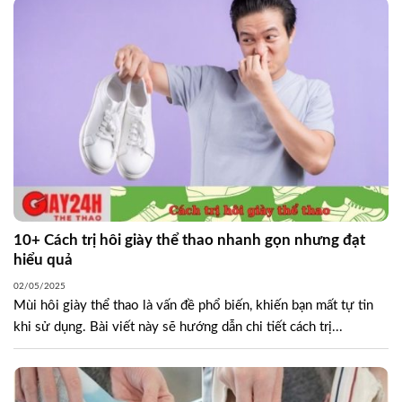
10+ Cách trị hôi giày thể thao nhanh gọn nhưng đạt
hiểu quả
02/05/2025
Mùi hôi giày thể thao là vấn đề phổ biến, khiến bạn mất tự tin
khi sử dụng. Bài viết này sẽ hướng dẫn chi tiết cách trị...