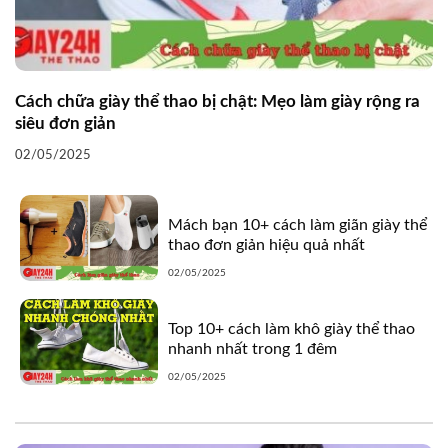
Cách chữa giày thể thao bị chật: Mẹo làm giày rộng ra
siêu đơn giản
02/05/2025
Mách bạn 10+ cách làm giãn giày thể
thao đơn giản hiệu quả nhất
02/05/2025
Top 10+ cách làm khô giày thể thao
nhanh nhất trong 1 đêm
02/05/2025