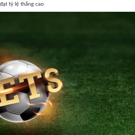
đạt tỷ lệ thắng cao