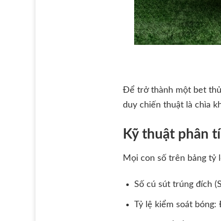
Để trở thành một bet thủ
duy chiến thuật là chìa k
Kỹ thuật phân tí
Mọi con số trên bảng tỷ l
Số cú sút trúng đích (
Tỷ lệ kiểm soát bóng: 