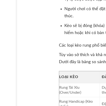
Người chơi có thể đặt 
thúc.
Kèo sẽ bị đóng (khóa)
hiểm hoặc khi có bàn 
Các loại kèo rung phổ bi
Tùy vào sở thích và khả 
Dưới đây là bảng so sánh 
LOẠI KÈO
Đ
Rung Tài Xỉu
Dự
(Over/Under)
th
Rung Handicap (Kèo
Đặ