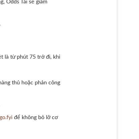
g, Odds Tài sẽ giảm
.
là từ phút 75 trở đi, khi
 hàng thủ hoặc phản công
.
go.fyi
để không bỏ lỡ cơ