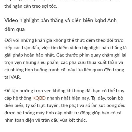
thế ngàn cân treo sợi tóc.
Video highlight bàn thắng và diễn biến kqbd Anh
đêm qua
Đối với những khán giả không thể thức đêm theo dõi trực
tiếp các trận đấu, việc tìm kiếm video highlight bàn thắng là
giải pháp hoàn hảo nhất. Các thước phim quay chậm ghi lại
trọn vẹn những siêu phẩm, các pha cứu thua xuất thần và
cả những tình huống tranh cãi nảy lửa liên quan đến trọng
tài VAR.
Để tận hưởng trọn vẹn không khí bóng đá, bạn có thể truy
cập hệ thống
KQBD
nhanh nhất hiện nay. Tại đây, toàn bộ
diễn biến, tỷ số trực tuyến, thẻ phạt và số lần sút bóng đều
được hệ thống máy tính cập nhật tự động giúp bạn có cái
nhìn toàn diện về trận đấu vừa kết thúc.