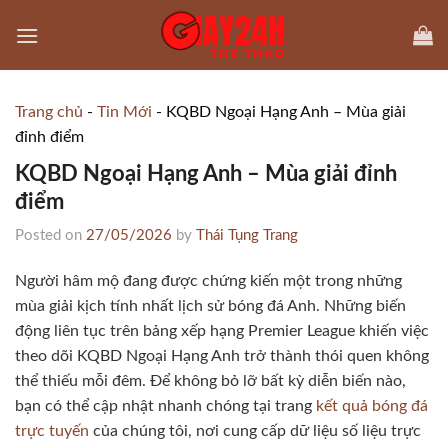
Skip
to
content
Trang chủ
-
Tin Mới
-
KQBD Ngoại Hạng Anh – Mùa giải
đỉnh điểm
KQBD Ngoại Hạng Anh – Mùa giải đỉnh
điểm
Posted on
27/05/2026
by
Thái Tụng Trang
Người hâm mộ đang được chứng kiến một trong những
mùa giải kịch tính nhất lịch sử bóng đá Anh. Những biến
động liên tục trên bảng xếp hạng Premier League khiến việc
theo dõi KQBD Ngoại Hạng Anh trở thành thói quen không
thể thiếu mỗi đêm. Để không bỏ lỡ bất kỳ diễn biến nào,
bạn có thể cập nhật nhanh chóng tại trang
kết quả bóng đá
trực tuyến
của chúng tôi, nơi cung cấp dữ liệu số liệu trực