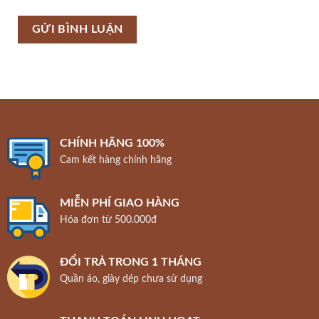
CHÍNH HÃNG 100%
Cam kết hàng chính hãng
MIỄN PHÍ GIAO HÀNG
Hóa đơn từ 500.000đ
ĐỔI TRẢ TRONG 1 THÁNG
Quần áo, giày dép chưa sử dụng