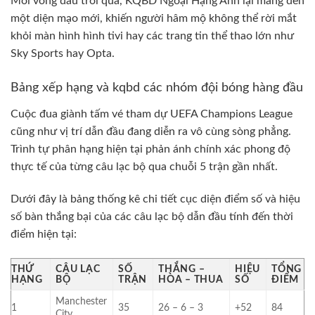
Mỗi vòng đấu trôi qua, KQBD Ngoại Hạng Anh lại mang đến
một diện mạo mới, khiến người hâm mộ không thể rời mắt
khỏi màn hình hình tivi hay các trang tin thể thao lớn như
Sky Sports hay Opta.
Bảng xếp hạng và kqbd các nhóm đội bóng hàng đầu
Cuộc đua giành tấm vé tham dự UEFA Champions League
cũng như vị trí dẫn đầu đang diễn ra vô cùng sòng phẳng.
Trình tự phân hạng hiện tại phản ánh chính xác phong độ
thực tế của từng câu lạc bộ qua chuỗi 5 trận gần nhất.
Dưới đây là bảng thống kê chi tiết cục diện điểm số và hiệu
số bàn thắng bại của các câu lạc bộ dẫn đầu tính đến thời
điểm hiện tại:
THỨ
CÂU LẠC
SỐ
THẮNG –
HIỆU
TỔNG
HẠNG
BỘ
TRẬN
HÒA – THUA
SỐ
ĐIỂM
Manchester
1
35
26 – 6 – 3
+52
84
City