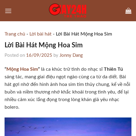
Skip
to
content
Trang chủ
-
Lời bài hát
-
Lời Bài Hát Mộng Hoa Sim
Lời Bài Hát Mộng Hoa Sim
Posted on
16/09/2025
by
Jonny Dang
“
Mộng Hoa Sim
”
là ca khúc trữ tình do nhạc sĩ
Thiên Tú
sáng tác, mang giai điệu ngọt ngào cùng ca từ da diết. Bài
hát gợi nhớ đến hình ảnh hoa sim tím thủy chung, kể về nỗi
buồn và niềm thương nhớ khắc khoải trong tình yêu, để lại
nhiều cảm xúc lắng đọng trong lòng khán giả yêu nhạc
bolero.