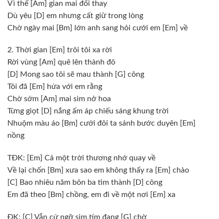
Vì thế [Am] gian mai đổi thay
Dù yêu [D] em nhưng cất giữ trong lòng
Chờ ngày mai [Bm] lớn anh sang hỏi cưới em [Em] về
2. Thời gian [Em] trôi tôi xa rời
Rời vùng [Am] quê lên thành đô
[D] Mong sao tôi sẽ mau thành [G] công
Tôi đã [Em] hứa với em rằng
Chờ sớm [Am] mai sim nở hoa
Từng giọt [D] nắng ấm áp chiếu sáng khung trời
Nhuộm màu áo [Bm] cưới đôi ta sánh bước duyên [Em]
nồng
TĐK: [Em] Cả một trời thương nhớ quay về
Về lại chốn [Bm] xưa sao em không thấy ra [Em] chào
[C] Bao nhiêu năm bôn ba tìm thành [D] công
Em đã theo [Bm] chồng, em đi về một nơi [Em] xa
ĐK: [C] Vẫn cứ ngỡ sim tím đang [G] chờ