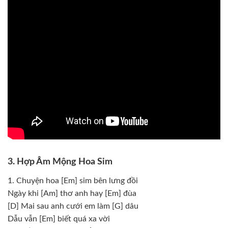
3. Hợp Âm Mộng Hoa Sim
1. Chuyện hoa [Em] sim bên lưng đồi
Ngày khi [Am] thơ anh hay [Em] đùa
[D] Mai sau anh cưới em làm [G] dâu
Dẫu vẫn [Em] biết quá xa vời