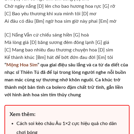
Chờ ngày nắng [D] lên cho bao hương hoa rực [G] rỡ
[C] Bao yêu thương khi xưa mình tôi [D] mơ
Ai đâu có đâu [Bm] ngờ hoa sim giờ này phai [Em] mờ
[C] Nắng Vẫn cứ chiếu sáng hiền [G] hoà
Mà lòng giá [D] băng sương đêm đông lạnh [G] giá
[C] Mang bao nhiêu đau thương chuyện hoa [D] sim
Kể thành khúc [Bm] hát để bớt đớn đau đời [Em] tôi
“
Mộng Hoa Sim
” qua giai điệu sâu lắng và ca từ da diết của
nhạc sĩ Thiên Tú đã để lại trong lòng người nghe nỗi buồn
man mác cùng sự thương nhớ khôn nguôi. Ca khúc trở
thành một bản tình ca bolero đậm chất trữ tình, gắn liền
với hình ảnh hoa sim tím thủy chung
Xem thêm:
Cách soi kèo châu Âu 1×2 cực hiệu quả cho dân
chơi bóng