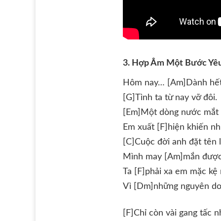
3. Hợp Âm Một Bước Yê
Hôm nay… [Am]Dành hết l
[G]Tình ta từ nay vỡ đôi.
[Em]Một dòng nước mắt l
Em xuất [F]hiện khiến nh
[C]Cuộc đời anh đặt tên
Mình may [Am]mắn được
Ta [F]phải xa em mặc kệ
Vì [Dm]những nguyên do 
[F]Chỉ còn vài gang tấc n