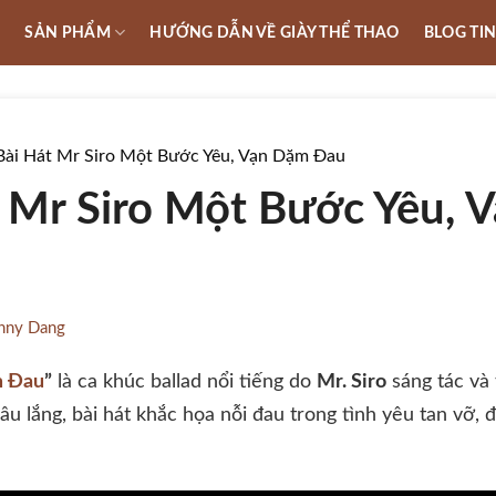
U
SẢN PHẨM
HƯỚNG DẪN VỀ GIÀY THỂ THAO
BLOG TI
 Bài Hát Mr Siro Một Bước Yêu, Vạn Dặm Đau
t Mr Siro Một Bước Yêu,
nny Dang
m Đau
”
là ca khúc ballad nổi tiếng do
Mr. Siro
sáng tác và 
âu lắng, bài hát khắc họa nỗi đau trong tình yêu tan vỡ, 