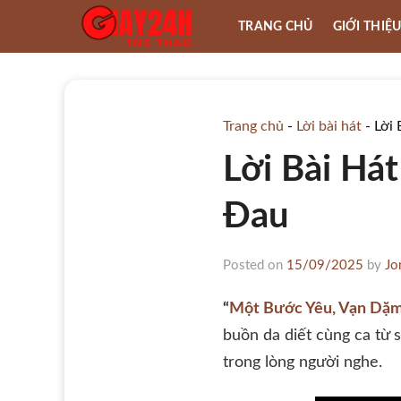
Skip
TRANG CHỦ
GIỚI THIỆ
to
content
Trang chủ
-
Lời bài hát
-
Lời
Lời Bài Há
Đau
Posted on
15/09/2025
by
Jo
“
Một Bước Yêu, Vạn Dặ
buồn da diết cùng ca từ s
trong lòng người nghe.