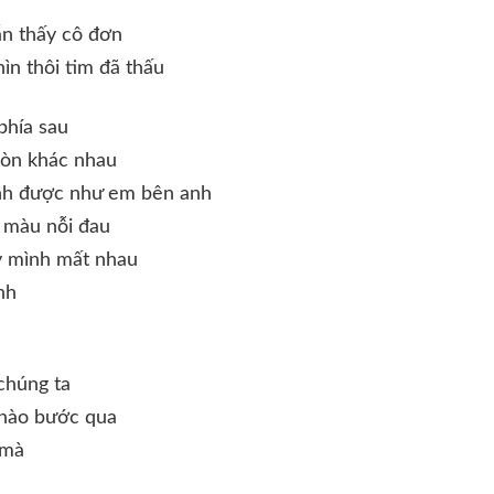
ẫn thấy cô đơn
hìn thôi tim đã thấu
phía sau
còn khác nhau
ình được như em bên anh
 màu nỗi đau
y mình mất nhau
nh
 chúng ta
 nào bước qua
 mà