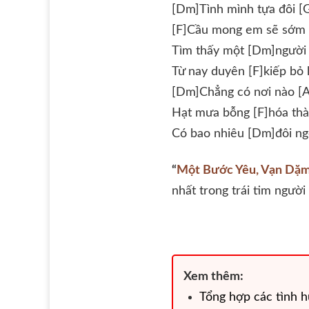
[Dm]Tình mình tựa đôi [G
[F]Cầu mong em sẽ sớm 
Tìm thấy một [Dm]người
Từ nay duyên [F]kiếp bỏ 
[Dm]Chẳng có nơi nào [
Hạt mưa bỗng [F]hóa th
Có bao nhiêu [Dm]đôi ngô
“
Một Bước Yêu, Vạn Dặ
nhất trong trái tim người
Xem thêm:
Tổng hợp các tình 