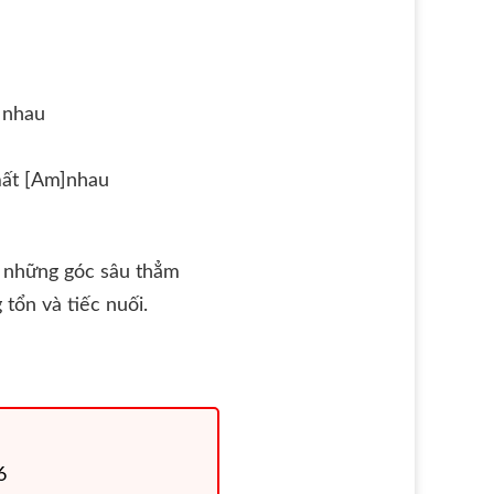
m]nhau
mất [Am]nhau
n những góc sâu thẳm
tổn và tiếc nuối.
6