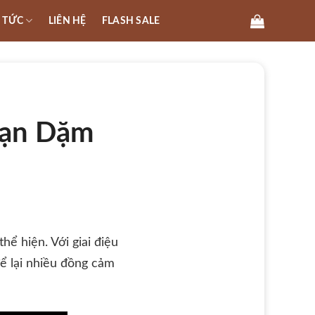
N TỨC
LIÊN HỆ
FLASH SALE
 Vạn Dặm
thể hiện. Với giai điệu
để lại nhiều đồng cảm