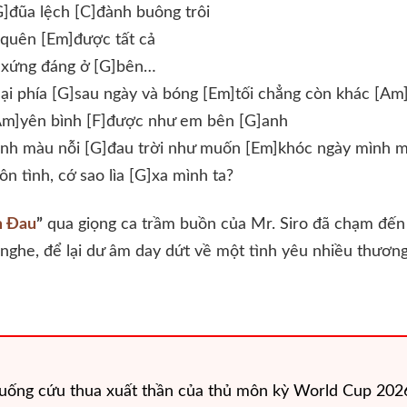
]đũa lệch [C]đành buông trôi
quên [Em]được tất cả
 xứng đáng ở [G]bên…
lại phía [G]sau ngày và bóng [Em]tối chẳng còn khác [A
Am]yên bình [F]được như em bên [G]anh
ành màu nỗi [G]đau trời như muốn [Em]khóc ngày mình 
n tình, cớ sao lìa [G]xa mình ta?
m Đau
”
qua giọng ca trầm buồn của Mr. Siro đã chạm đế
 nghe, để lại dư âm day dứt về một tình yêu nhiều thương 
huống cứu thua xuất thần của thủ môn kỳ World Cup 202