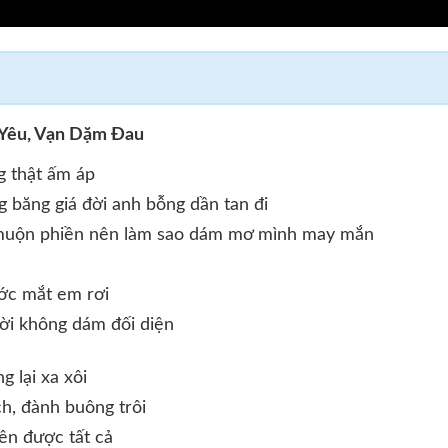
 Yêu, Vạn Dặm Đau
g thật ấm áp
 băng giá đời anh bỗng dần tan đi
à muộn phiền nên làm sao dám mơ mình may mắn
ớc mắt em rơi
ời không dám đối diện
g lại xa xôi
ch, đành buông trôi
n được tất cả