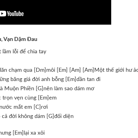
u, Vạn Dặm Đau
ầm lỗi để chia tay
ăn chạm qua [Dm]môi [Em] [Am] [Am]Một thế giới hư ảo
ững băng giá đời anh bỗng [Em]dần tan đi
 là Muộn Phiền [G]nên làm sao dám mơ
 trọn vẹn cùng [Em]em
 nước mắt em [C]rơi
cả đời không dám [G]đối diện
hưng [Em]lại xa xôi