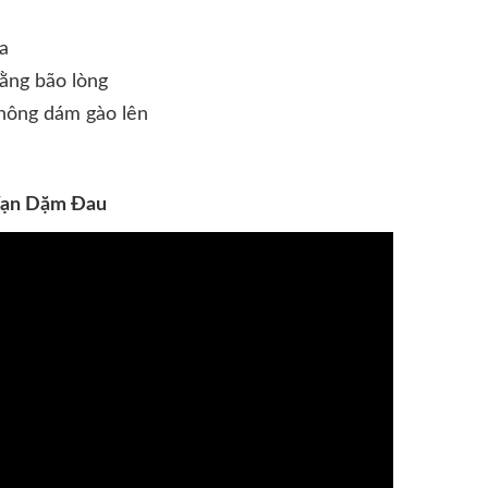
ia
ằng bão lòng
hông dám gào lên
Vạn Dặm Đau