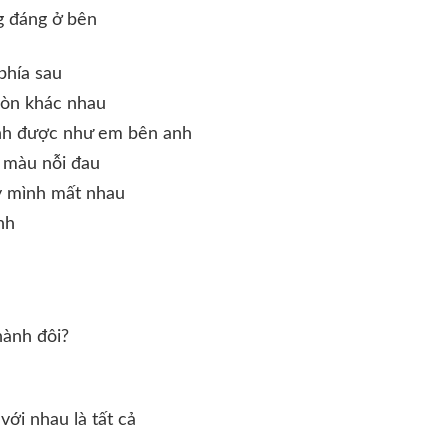
g đáng ở bên
phía sau
còn khác nhau
ình được như em bên anh
 màu nỗi đau
y mình mất nhau
nh
hành đôi?
với nhau là tất cả