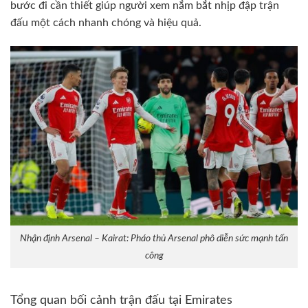
bước đi cần thiết giúp người xem nắm bắt nhịp đập trận
đấu một cách nhanh chóng và hiệu quả.
Nhận định Arsenal – Kairat: Pháo thủ Arsenal phô diễn sức mạnh tấn
công
Tổng quan bối cảnh trận đấu tại Emirates