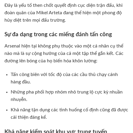
Đây là yếu tố then chốt quyết định cục diện trận đấu, khi
đoàn quân của Mikel Arteta đang thể hiện một phong độ
hủy diệt trên mọi đấu trường.
Sự đa dạng trong các miếng đánh tấn công
Arsenal hiện tại không phụ thuộc vào một cá nhân cụ thể
nào mà là sự cộng hưởng của cả một tập thể gắn kết. Các
đường lên bóng của họ biến hóa khôn lường:
Tấn công biên với tốc độ của các cầu thủ chạy cánh
hàng đầu.
Những pha phối hợp nhóm nhỏ trung lộ cực kỳ nhuần
nhuyễn.
Khả năng tận dụng các tình huống cố định cũng đã được
cải thiện đáng kể.
Khả năng kiểm soát khu vực trung tuyến