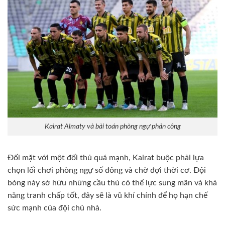
Kairat Almaty và bài toán phòng ngự phản công
Đối mặt với một đối thủ quá mạnh, Kairat buộc phải lựa
chọn lối chơi phòng ngự số đông và chờ đợi thời cơ. Đội
bóng này sở hữu những cầu thủ có thể lực sung mãn và khả
năng tranh chấp tốt, đây sẽ là vũ khí chính để họ hạn chế
sức mạnh của đội chủ nhà.