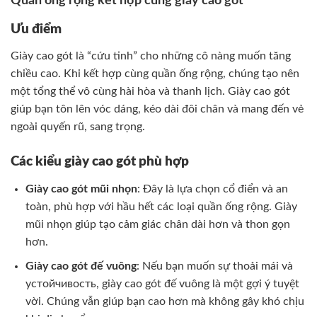
Quần ống rộng kết hợp cùng giày cao gót
Ưu điểm
Giày cao gót là “cứu tinh” cho những cô nàng muốn tăng
chiều cao. Khi kết hợp cùng quần ống rộng, chúng tạo nên
một tổng thể vô cùng hài hòa và thanh lịch. Giày cao gót
giúp bạn tôn lên vóc dáng, kéo dài đôi chân và mang đến vẻ
ngoài quyến rũ, sang trọng.
Các kiểu giày cao gót phù hợp
Giày cao gót mũi nhọn
: Đây là lựa chọn cổ điển và an
toàn, phù hợp với hầu hết các loại quần ống rộng. Giày
mũi nhọn giúp tạo cảm giác chân dài hơn và thon gọn
hơn.
Giày cao gót đế vuông
: Nếu bạn muốn sự thoải mái và
устойчивость, giày cao gót đế vuông là một gợi ý tuyệt
vời. Chúng vẫn giúp bạn cao hơn mà không gây khó chịu