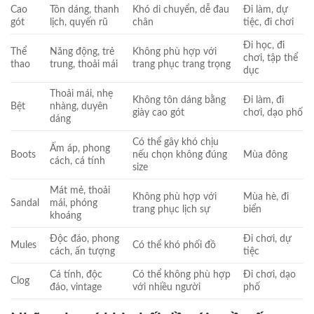
Cao
Tôn dáng, thanh
Khó di chuyển, dễ đau
Đi làm, dự
gót
lịch, quyến rũ
chân
tiệc, đi chơi
Đi học, đi
Thể
Năng động, trẻ
Không phù hợp với
chơi, tập thể
thao
trung, thoải mái
trang phục trang trọng
dục
Thoải mái, nhẹ
Không tôn dáng bằng
Đi làm, đi
Bệt
nhàng, duyên
giày cao gót
chơi, dạo phố
dáng
Có thể gây khó chịu
Ấm áp, phong
Boots
nếu chọn không đúng
Mùa đông
cách, cá tính
size
Mát mẻ, thoải
Không phù hợp với
Mùa hè, đi
Sandal
mái, phóng
trang phục lịch sự
biển
khoáng
Độc đáo, phong
Đi chơi, dự
Mules
Có thể khó phối đồ
cách, ấn tượng
tiệc
Cá tính, độc
Có thể không phù hợp
Đi chơi, dạo
Clog
đáo, vintage
với nhiều người
phố