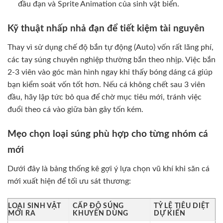
đầu đạn và Sprite Animation của sinh vật biển.
Kỹ thuật nhấp nhả đạn để tiết kiệm tài nguyên
Thay vì sử dụng chế độ bắn tự động (Auto) vốn rất lãng phí,
các tay súng chuyên nghiệp thường bắn theo nhịp. Việc bắn
2-3 viên vào góc màn hình ngay khi thấy bóng dáng cá giúp
bạn kiểm soát vốn tốt hơn. Nếu cá không chết sau 3 viên
đầu, hãy lập tức bỏ qua để chờ mục tiêu mới, tránh việc
đuổi theo cá vào giữa bàn gây tốn kém.
Mẹo chọn loại súng phù hợp cho từng nhóm cá
mới
Dưới đây là bảng thống kê gợi ý lựa chọn vũ khí khi săn cá
mới xuất hiện để tối ưu sát thương:
LOẠI SINH VẬT
CẤP ĐỘ SÚNG
TỶ LỆ TIÊU DIỆT
MỚI RA
KHUYÊN DÙNG
DỰ KIẾN