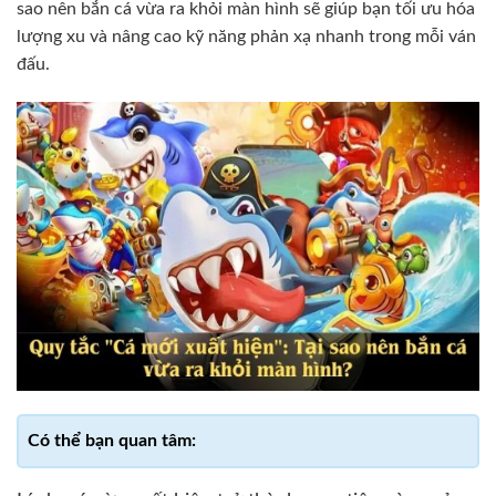
sao nên bắn cá vừa ra khỏi màn hình sẽ giúp bạn tối ưu hóa
lượng xu và nâng cao kỹ năng phản xạ nhanh trong mỗi ván
đấu.