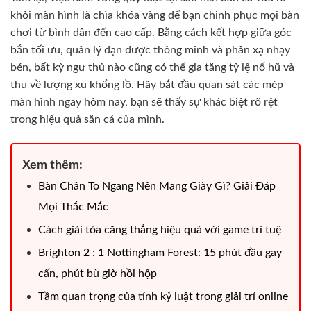
khỏi màn hình là chìa khóa vàng để bạn chinh phục mọi bàn
chơi từ bình dân đến cao cấp. Bằng cách kết hợp giữa góc
bắn tối ưu, quản lý đạn dược thông minh và phản xạ nhạy
bén, bất kỳ ngư thủ nào cũng có thể gia tăng tỷ lệ nổ hũ và
thu về lượng xu khổng lồ. Hãy bắt đầu quan sát các mép
màn hình ngay hôm nay, bạn sẽ thấy sự khác biệt rõ rệt
trong hiệu quả săn cá của mình.
Xem thêm:
Bàn Chân To Ngang Nên Mang Giày Gì? Giải Đáp
Mọi Thắc Mắc
Cách giải tỏa căng thẳng hiệu quả với game trí tuệ
Brighton 2 : 1 Nottingham Forest: 15 phút đầu gay
cấn, phút bù giờ hồi hộp
Tầm quan trọng của tính kỷ luật trong giải trí online