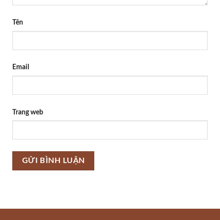
Tên
Email
Trang web