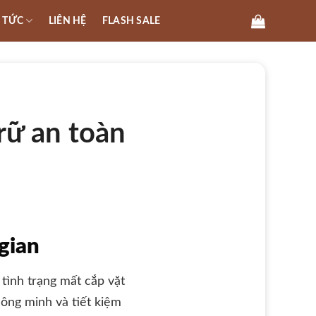
N TỨC
LIÊN HỆ
FLASH SALE
trữ an toàn
gian
 tình trạng mất cắp vặt
hông minh và tiết kiệm