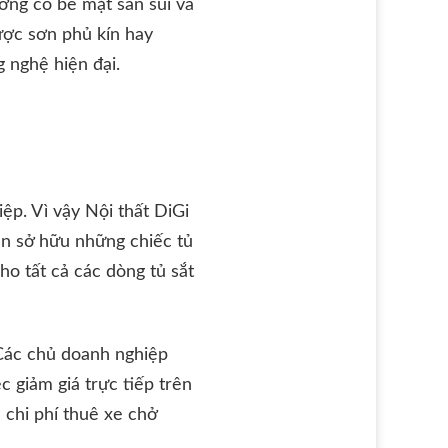
ường có bề mặt sần sùi và
ược sơn phủ kín hay
 nghệ hiện đại.
ệp. Vì vậy Nội thất DiGi
ạn sở hữu những chiếc tủ
o tất cả các dòng tủ sắt
 Các chủ doanh nghiệp
 giảm giá trực tiếp trên
 chi phí thuê xe chở