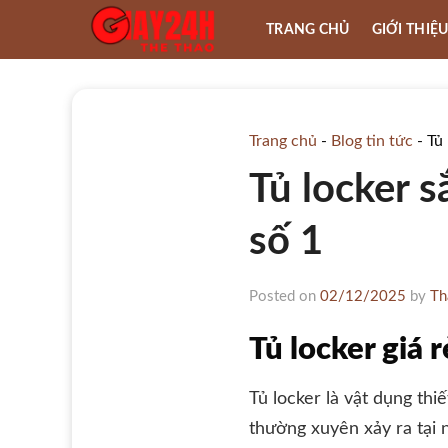
Skip
TRANG CHỦ
GIỚI THIỆ
to
content
Trang chủ
-
Blog tin tức
-
Tủ 
Tủ locker s
số 1
Posted on
02/12/2025
by
Th
Tủ locker giá 
Tủ locker là vật dụng thi
thường xuyên xảy ra tại n