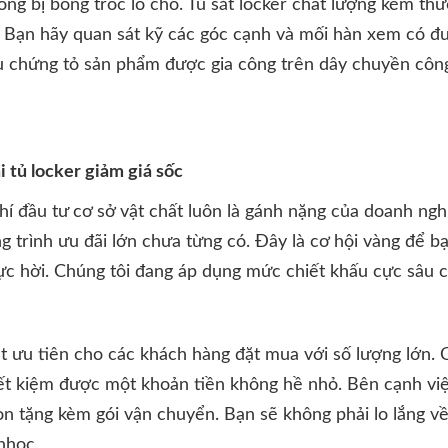
ông bị bong tróc lỗ chỗ. Tủ sắt locker chất lượng kém th
ng. Bạn hãy quan sát kỹ các góc cạnh và mối hàn xem có đ
 chứng tỏ sản phẩm được gia công trên dây chuyền công
 tủ locker giảm giá sốc
hí đầu tư cơ sở vật chất luôn là gánh nặng của doanh nghi
g trình ưu đãi lớn chưa từng có. Đây là cơ hội vàng để b
ực hời. Chúng tôi đang áp dụng mức chiết khấu cực sâu ch
t ưu tiên cho các khách hàng đặt mua với số lượng lớn.
ết kiệm được một khoản tiền không hề nhỏ. Bên cạnh việc
òn tặng kèm gói vận chuyển. Bạn sẽ không phải lo lắng về
nhọc.