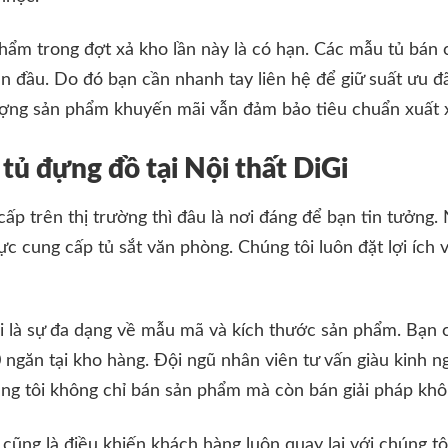
hẩm trong đợt xả kho lần này là có hạn. Các mẫu tủ bán 
 đầu. Do đó bạn cần nhanh tay liên hệ để giữ suất ưu đã
lượng sản phẩm khuyến mãi vẫn đảm bảo tiêu chuẩn xuất 
tủ đựng đồ tại Nội thất DiGi
ấp trên thị trường thì đâu là nơi đáng để bạn tin tưởng. 
vực cung cấp tủ sắt văn phòng. Chúng tôi luôn đặt lợi ích 
 là sự đa dạng về mẫu mã và kích thước sản phẩm. Bạn c
0 ngăn tại kho hàng. Đội ngũ nhân viên tư vấn giàu kinh 
úng tôi không chỉ bán sản phẩm mà còn bán giải pháp khô
ũng là điều khiến khách hàng luôn quay lại với chúng tôi.