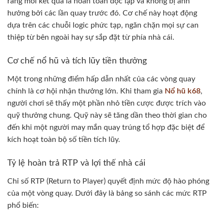
rằng mỗi kết quả là hoàn toàn độc lập và không bị ảnh
hưởng bởi các lần quay trước đó. Cơ chế này hoạt động
dựa trên các chuỗi logic phức tạp, ngăn chặn mọi sự can
thiệp từ bên ngoài hay sự sắp đặt từ phía nhà cái.
Cơ chế nổ hũ và tích lũy tiền thưởng
Một trong những điểm hấp dẫn nhất của các vòng quay
chính là cơ hội nhận thưởng lớn. Khi tham gia
Nổ hũ k68
,
người chơi sẽ thấy một phần nhỏ tiền cược được trích vào
quỹ thưởng chung. Quỹ này sẽ tăng dần theo thời gian cho
đến khi một người may mắn quay trúng tổ hợp đặc biệt để
kích hoạt toàn bộ số tiền tích lũy.
Tỷ lệ hoàn trả RTP và lợi thế nhà cái
Chỉ số RTP (Return to Player) quyết định mức độ hào phóng
của một vòng quay. Dưới đây là bảng so sánh các mức RTP
phổ biến: