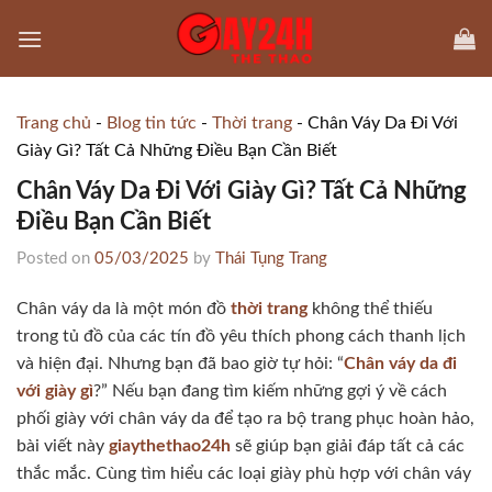
Skip
to
content
Trang chủ
-
Blog tin tức
-
Thời trang
-
Chân Váy Da Đi Với
Giày Gì? Tất Cả Những Điều Bạn Cần Biết
Chân Váy Da Đi Với Giày Gì? Tất Cả Những
Điều Bạn Cần Biết
Posted on
05/03/2025
by
Thái Tụng Trang
Chân váy da là một món đồ
thời trang
không thể thiếu
trong tủ đồ của các tín đồ yêu thích phong cách thanh lịch
và hiện đại. Nhưng bạn đã bao giờ tự hỏi: “
Chân váy da đi
với giày gì
?” Nếu bạn đang tìm kiếm những gợi ý về cách
phối giày với chân váy da để tạo ra bộ trang phục hoàn hảo,
bài viết này
giaythethao24h
sẽ giúp bạn giải đáp tất cả các
thắc mắc. Cùng tìm hiểu các loại giày phù hợp với chân váy