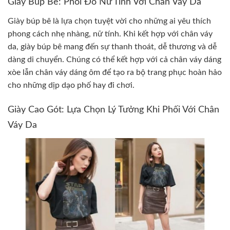
Giày Búp Bê: Phối Đồ Nữ Tính Với Chân Váy Da
Giày búp bê là lựa chọn tuyệt vời cho những ai yêu thích
phong cách nhẹ nhàng, nữ tính. Khi kết hợp với chân váy
da, giày búp bê mang đến sự thanh thoát, dễ thương và dễ
dàng di chuyển. Chúng có thể kết hợp với cả chân váy dáng
xòe lẫn chân váy dáng ôm để tạo ra bộ trang phục hoàn hảo
cho những dịp dạo phố hay đi chơi.
Giày Cao Gót: Lựa Chọn Lý Tưởng Khi Phối Với Chân
Váy Da