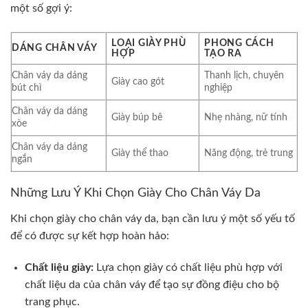
một số gợi ý:
LOẠI GIÀY PHÙ
PHONG CÁCH
DÁNG CHÂN VÁY
HỢP
TẠO RA
Chân váy da dáng
Thanh lịch, chuyên
Giày cao gót
bút chì
nghiệp
Chân váy da dáng
Giày búp bê
Nhẹ nhàng, nữ tính
xòe
Chân váy da dáng
Giày thể thao
Năng động, trẻ trung
ngắn
Những Lưu Ý Khi Chọn Giày Cho Chân Váy Da
Khi chọn giày cho chân váy da, bạn cần lưu ý một số yếu tố
để có được sự kết hợp hoàn hảo:
Chất liệu giày:
Lựa chọn giày có chất liệu phù hợp với
chất liệu da của chân váy để tạo sự đồng điệu cho bộ
trang phục.