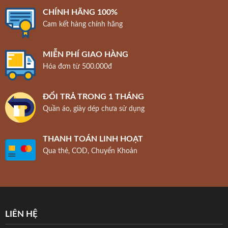
CHÍNH HÃNG 100%
Cam kết hàng chính hãng
MIỄN PHÍ GIAO HÀNG
Hóa đơn từ 500.000đ
ĐỔI TRẢ TRONG 1 THÁNG
Quần áo, giày dép chưa sử dụng
THANH TOÁN LINH HOẠT
Qua thẻ, COD, Chuyển Khoản
LIÊN HỆ