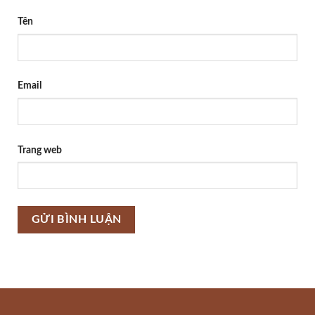
Tên
Email
Trang web