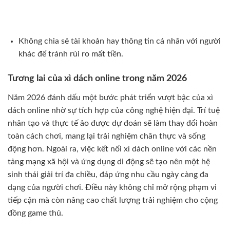
Không chia sẻ tài khoản hay thông tin cá nhân với người
khác để tránh rủi ro mất tiền.
Tương lai của xì dách online trong năm 2026
Năm 2026 đánh dấu một bước phát triển vượt bậc của xì
dách online nhờ sự tích hợp của công nghệ hiện đại. Trí tuệ
nhân tạo và thực tế ảo được dự đoán sẽ làm thay đổi hoàn
toàn cách chơi, mang lại trải nghiệm chân thực và sống
động hơn. Ngoài ra, việc kết nối xì dách online với các nền
tảng mạng xã hội và ứng dụng di động sẽ tạo nên một hệ
sinh thái giải trí đa chiều, đáp ứng nhu cầu ngày càng đa
dạng của người chơi. Điều này không chỉ mở rộng phạm vi
tiếp cận mà còn nâng cao chất lượng trải nghiệm cho cộng
đồng game thủ.