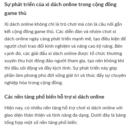
Sự phát triển của xì dách online trong cộng đồng
game thủ
Xì dách online không chỉ là trò chơi mà còn là cầu nối gắn
kết cộng đồng game thủ. Các diễn đàn và nhóm chơi xì
dách online ngày càng phát triển mạnh mẽ, tạo điều kiện để
người chơi trao đổi kinh nghiệm và nâng cao kỹ năng. Bên
cạnh đó, các giải đấu xì dách online được tổ chức thường
xuyên thu hút đông đảo người tham gia, tạo nên không khí
thi đấu sôi động và đầy kịch tính. Sự phát triển này góp
phần làm phong phú đời sống giải trí và thúc đẩy sự chuyên
nghiệp hóa trong cộng đồng.
Các nền tảng phổ biến hỗ trợ xì dách online
Hiện nay, có nhiều nền tảng hỗ trợ chơi xì dách online với
giao diện thân thiện và tính năng đa dạng. Dưới đây là bảng
tổng hợp một số nền tảng phổ biến: