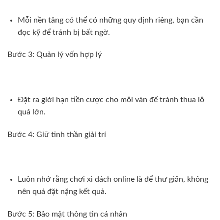
Mỗi nền tảng có thể có những quy định riêng, bạn cần
đọc kỹ để tránh bị bất ngờ.
Bước 3: Quản lý vốn hợp lý
Đặt ra giới hạn tiền cược cho mỗi ván để tránh thua lỗ
quá lớn.
Bước 4: Giữ tinh thần giải trí
Luôn nhớ rằng chơi xì dách online là để thư giãn, không
nên quá đặt nặng kết quả.
Bước 5: Bảo mật thông tin cá nhân