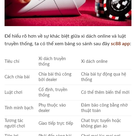
Để hiểu rõ hơn về sự khác biệt giữa xì dách online và luật
truyền thống, ta có thể xem bảng so sánh sau đây
sc88 app
:
Xì dách truyền
Tiêu chí
Xì dách online
thống
Chia bài thủ công
Chia bài tự động qua hệ
Cách chia bài
bởi dealer
thống
Cố định, truyền
Luật chơi
Có thể thêm biến thể mới
thống
Phụ thuộc vào
Đảm bảo công bằng nhờ
Tính minh bạch
dealer
thuật toán
Tương tác
Chat trực tuyến hoặc
Giao tiếp trực tiếp
người chơi
không gian ảo