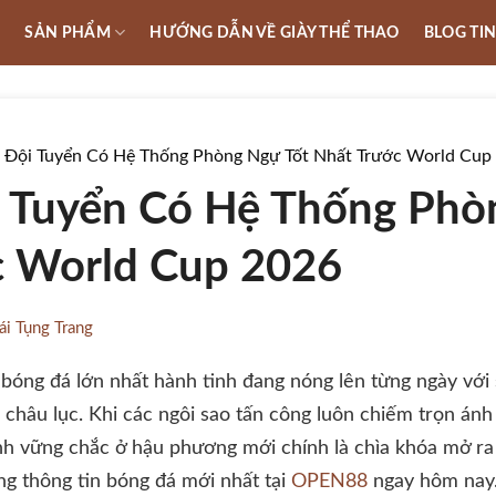
U
SẢN PHẨM
HƯỚNG DẪN VỀ GIÀY THỂ THAO
BLOG TI
Đội Tuyển Có Hệ Thống Phòng Ngự Tốt Nhất Trước World Cup
 Tuyển Có Hệ Thống Phò
c World Cup 2026
ái Tụng Trang
bóng đá lớn nhất hành tinh đang nóng lên từng ngày với
châu lục. Khi các ngôi sao tấn công luôn chiếm trọn ánh
nh vững chắc ở hậu phương mới chính là chìa khóa mở ra
g thông tin bóng đá mới nhất tại
OPEN88
ngay hôm nay. 