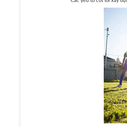
Các yếu tố cốt lõi xây d