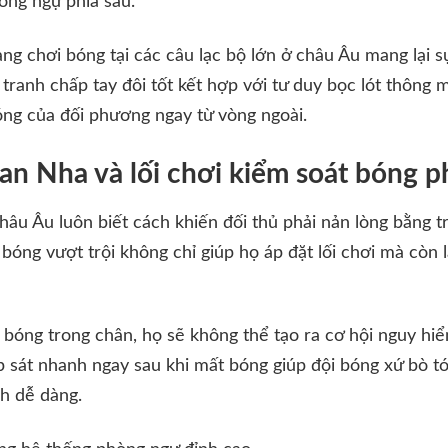
òng ngự phía sau.
ng chơi bóng tại các câu lạc bộ lớn ở châu Âu mang lại s
ranh chấp tay đôi tốt kết hợp với tư duy bọc lót thông 
óng của đối phương ngay từ vòng ngoài.
an Nha và lối chơi kiểm soát bóng 
âu Âu luôn biết cách khiến đối thủ phải nản lòng bằng tr
 bóng vượt trội không chỉ giúp họ áp đặt lối chơi mà còn
bóng trong chân, họ sẽ không thể tạo ra cơ hội nguy hi
 sát nhanh ngay sau khi mất bóng giúp đội bóng xứ bò t
h dễ dàng.