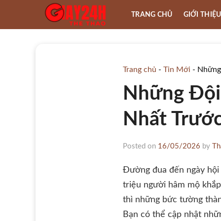
Skip
TRANG CHỦ
GIỚI THIỆ
to
content
Trang chủ
-
Tin Mới
-
Những 
Những Đội
Nhất Trướ
Posted on
16/05/2026
by
Th
Đường đua đến ngày hội 
triệu người hâm mộ khắp 
thì những bức tường thà
Bạn có thể cập nhật nhữn