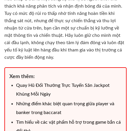
thách khả năng phân tích và nhận định bóng đá của mình.
Tuy có mức độ rủi ro thấp nhờ tính năng hoàn tiền khi
thắng sát nút, nhưng để thực sự chiến thắng và thu lợi
nhuận từ cửa trên, bạn cần một sự chuẩn bị kỹ lưỡng về
mặt thông tin và chiến thuật. Hãy luôn giữ cho mình một
cái đầu lạnh, không chạy theo tâm lý đám đông và luôn đặt
yếu tố kỷ luật lên hàng đầu khi tham gia vào thị trường cá
cược đầy biến động này.
Xem thêm:
Quay Hũ Đổi Thưởng Trực Tuyến Săn Jackpot
Khủng Mỗi Ngày
Những điểm khác biệt quan trọng giữa player và
banker trong baccarat
Tìm hiểu về các vật phẩm hỗ trợ trong game bắn cá