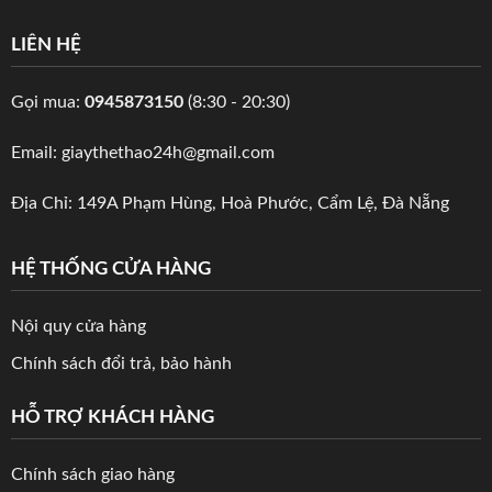
LIÊN HỆ
Gọi mua:
0945873150
(8:30 - 20:30)
Email: giaythethao24h@gmail.com
Địa Chỉ: 149A Phạm Hùng, Hoà Phước, Cẩm Lệ, Đà Nẵng
HỆ THỐNG CỬA HÀNG
Nội quy cửa hàng
Chính sách đổi trả, bảo hành
HỖ TRỢ KHÁCH HÀNG
Chính sách giao hàng