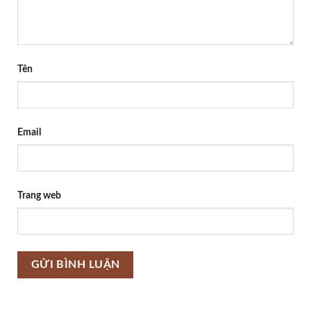
Tên
Email
Trang web