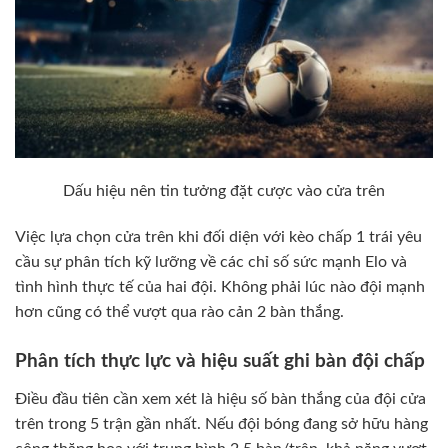
Dấu hiệu nên tin tưởng đặt cược vào cửa trên
Việc lựa chọn cửa trên khi đối diện với kèo chấp 1 trái yêu
cầu sự phân tích kỹ lưỡng về các chỉ số sức mạnh Elo và
tình hình thực tế của hai đội. Không phải lúc nào đội mạnh
hơn cũng có thể vượt qua rào cản 2 bàn thắng.
Phân tích thực lực và hiệu suất ghi bàn đội chấp
Điều đầu tiên cần xem xét là hiệu số bàn thắng của đội cửa
trên trong 5 trận gần nhất. Nếu đội bóng đang sở hữu hàng