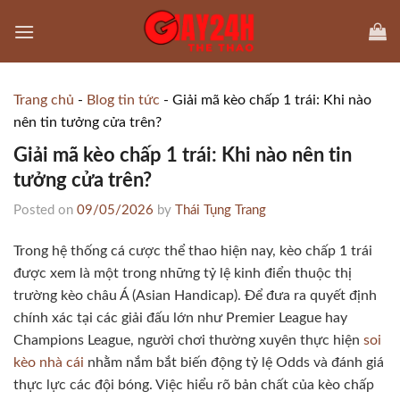
Skip
to
content
Trang chủ
-
Blog tin tức
-
Giải mã kèo chấp 1 trái: Khi nào
nên tin tưởng cửa trên?
Giải mã kèo chấp 1 trái: Khi nào nên tin
tưởng cửa trên?
Posted on
09/05/2026
by
Thái Tụng Trang
Trong hệ thống cá cược thể thao hiện nay, kèo chấp 1 trái
được xem là một trong những tỷ lệ kinh điển thuộc thị
trường kèo châu Á (Asian Handicap). Để đưa ra quyết định
chính xác tại các giải đấu lớn như Premier League hay
Champions League, người chơi thường xuyên thực hiện
soi
kèo nhà cái
nhằm nắm bắt biến động tỷ lệ Odds và đánh giá
thực lực các đội bóng. Việc hiểu rõ bản chất của kèo chấp