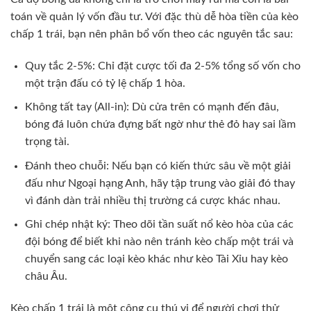
toán về quản lý vốn đầu tư. Với đặc thù dễ hòa tiền của kèo
chấp 1 trái, bạn nên phân bổ vốn theo các nguyên tắc sau:
Quy tắc 2-5%: Chỉ đặt cược tối đa 2-5% tổng số vốn cho
một trận đấu có tỷ lệ chấp 1 hòa.
Không tất tay (All-in): Dù cửa trên có mạnh đến đâu,
bóng đá luôn chứa đựng bất ngờ như thẻ đỏ hay sai lầm
trọng tài.
Đánh theo chuỗi: Nếu bạn có kiến thức sâu về một giải
đấu như Ngoại hạng Anh, hãy tập trung vào giải đó thay
vì đánh dàn trải nhiều thị trường cá cược khác nhau.
Ghi chép nhật ký: Theo dõi tần suất nổ kèo hòa của các
đội bóng để biết khi nào nên tránh kèo chấp một trái và
chuyển sang các loại kèo khác như kèo Tài Xỉu hay kèo
châu Âu.
Kèo chấp 1 trái là một công cụ thú vị để người chơi thử