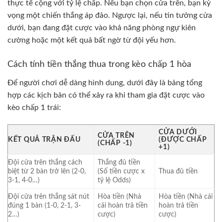
thực tế cộng với tỷ lệ chấp. Nếu bạn chọn cửa trên, bạn kỳ
vọng một chiến thắng áp đảo. Ngược lại, nếu tin tưởng cửa
dưới, bạn đang đặt cược vào khả năng phòng ngự kiên
cường hoặc một kết quả bất ngờ từ đội yếu hơn.
Cách tính tiền thắng thua trong kèo chấp 1 hòa
Để người chơi dễ dàng hình dung, dưới đây là bảng tổng
hợp các kịch bản có thể xảy ra khi tham gia đặt cược vào
kèo chấp 1 trái:
CỬA DƯỚI
CỬA TRÊN
KẾT QUẢ TRẬN ĐẤU
(ĐƯỢC CHẤP
(CHẤP -1)
+1)
Đội cửa trên thắng cách
Thắng đủ tiền
biệt từ 2 bàn trở lên (2-0,
(Số tiền cược x
Thua đủ tiền
3-1, 4-0…)
tỷ lệ Odds)
Đội cửa trên thắng sát nút
Hòa tiền (Nhà
Hòa tiền (Nhà cái
đúng 1 bàn (1-0, 2-1, 3-
cái hoàn trả tiền
hoàn trả tiền
2…)
cược)
cược)