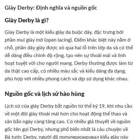
Giày Derby: Định nghĩa và nguồn gốc
Giày Derby là gì?
Giày Derby là một kiểu giày da buộc dây, đặc trưng bởi
phần mui giày mở (open lacing). Điểm khác biệt này nằm ở
chỗ, phần dây giày được xỏ qua hai lỗ trên lớp da và có thể
dễ dàng điều chỉnh độ rộng, tạo nên sự thoải mái và linh
hoạt tuyệt vời cho người mang. Derby thường được làm từ
da thật cao cấp, có nhiều màu sắc và kiểu dáng đa dạng,
phù hợp với nhiều phong cách và dịp sử dụng khác nhau.
Nguồn gốc và lịch sử hào hùng
Lịch sử của giày Derby bắt nguồn từ thế kỷ 19, khi nhu cầu
về một đôi giày thoải mái hơn cho hoạt động thể thao và
săn bắn ngày càng tăng cao. Có nhiều giả thuyết về nguồn
gốc tên gọi Derby, nhưng phổ biến nhất là câu chuyện về
Bá tước Derby, người đã популяризировал kiểu giày này