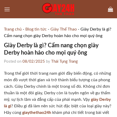
Skip
to
content
Trang chủ
-
Blog tin tức
-
Giày Thể Thao
-
Giày Derby là gì?
Cẩm nang chọn giày Derby hoàn hảo cho mọi quý ông
Giày Derby là gì? Cẩm nang chọn giày
Derby hoàn hảo cho mọi quý ông
Posted on
08/02/2025
by
Thái Tụng Trang
Trong thế giới thời trang nam giới đầy biến động, có những
món đồ vượt thời gian và trở thành biểu tượng của phong
cách. Giày Derby chính là một trong số đó. Không chỉ đơn
thuần là một đôi giày, Derby còn là tuyên ngôn về gu thẩm
mỹ, sự lịch lãm và đẳng cấp của phái mạnh. Vậy
giày Derby
là gì
? Điều gì đã làm nên sức hút đặc biệt của loại giày này?
Hãy cùng
giaythethao24h
khám phá chi tiết trong bài viết