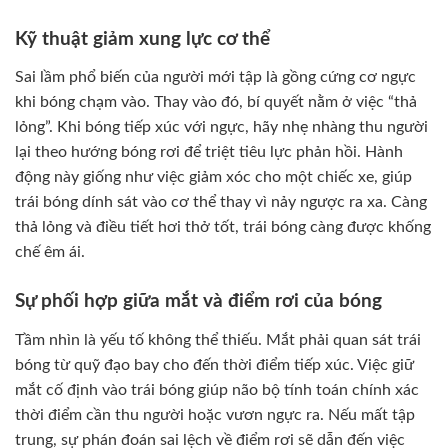
Kỹ thuật giảm xung lực cơ thể
Sai lầm phổ biến của người mới tập là gồng cứng cơ ngực
khi bóng chạm vào. Thay vào đó, bí quyết nằm ở việc “thả
lỏng”. Khi bóng tiếp xúc với ngực, hãy nhẹ nhàng thu người
lại theo hướng bóng rơi để triệt tiêu lực phản hồi. Hành
động này giống như việc giảm xóc cho một chiếc xe, giúp
trái bóng dính sát vào cơ thể thay vì nảy ngược ra xa. Càng
thả lỏng và điều tiết hơi thở tốt, trái bóng càng được khống
chế êm ái.
Sự phối hợp giữa mắt và điểm rơi của bóng
Tầm nhìn là yếu tố không thể thiếu. Mắt phải quan sát trái
bóng từ quỹ đạo bay cho đến thời điểm tiếp xúc. Việc giữ
mắt cố định vào trái bóng giúp não bộ tính toán chính xác
thời điểm cần thu người hoặc vươn ngực ra. Nếu mất tập
trung, sự phán đoán sai lệch về điểm rơi sẽ dẫn đến việc