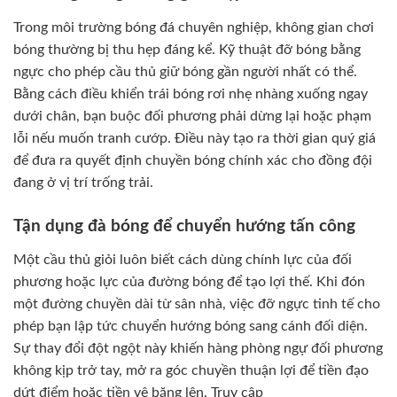
Trong môi trường bóng đá chuyên nghiệp, không gian chơi
bóng thường bị thu hẹp đáng kể. Kỹ thuật đỡ bóng bằng
ngực cho phép cầu thủ giữ bóng gần người nhất có thể.
Bằng cách điều khiển trái bóng rơi nhẹ nhàng xuống ngay
dưới chân, bạn buộc đối phương phải dừng lại hoặc phạm
lỗi nếu muốn tranh cướp. Điều này tạo ra thời gian quý giá
để đưa ra quyết định chuyền bóng chính xác cho đồng đội
đang ở vị trí trống trải.
Tận dụng đà bóng để chuyển hướng tấn công
Một cầu thủ giỏi luôn biết cách dùng chính lực của đối
phương hoặc lực của đường bóng để tạo lợi thế. Khi đón
một đường chuyền dài từ sân nhà, việc đỡ ngực tinh tế cho
phép bạn lập tức chuyển hướng bóng sang cánh đối diện.
Sự thay đổi đột ngột này khiến hàng phòng ngự đối phương
không kịp trở tay, mở ra góc chuyền thuận lợi để tiền đạo
dứt điểm hoặc tiền vệ băng lên. Truy cập