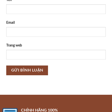
Email
Trang web
CHÍNH HÃNG 100%