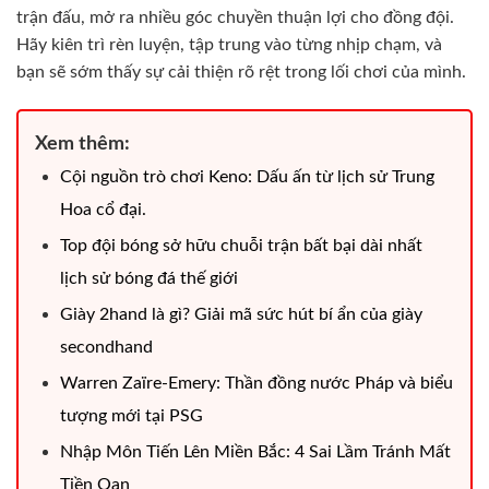
trận đấu, mở ra nhiều góc chuyền thuận lợi cho đồng đội.
Hãy kiên trì rèn luyện, tập trung vào từng nhịp chạm, và
bạn sẽ sớm thấy sự cải thiện rõ rệt trong lối chơi của mình.
Xem thêm:
Cội nguồn trò chơi Keno: Dấu ấn từ lịch sử Trung
Hoa cổ đại.
Top đội bóng sở hữu chuỗi trận bất bại dài nhất
lịch sử bóng đá thế giới
Giày 2hand là gì? Giải mã sức hút bí ẩn của giày
secondhand
Warren Zaïre-Emery: Thần đồng nước Pháp và biểu
tượng mới tại PSG
Nhập Môn Tiến Lên Miền Bắc: 4 Sai Lầm Tránh Mất
Tiền Oan