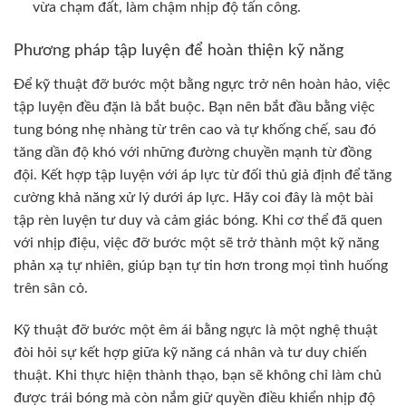
vừa chạm đất, làm chậm nhịp độ tấn công.
Phương pháp tập luyện để hoàn thiện kỹ năng
Để kỹ thuật đỡ bước một bằng ngực trở nên hoàn hảo, việc
tập luyện đều đặn là bắt buộc. Bạn nên bắt đầu bằng việc
tung bóng nhẹ nhàng từ trên cao và tự khống chế, sau đó
tăng dần độ khó với những đường chuyền mạnh từ đồng
đội. Kết hợp tập luyện với áp lực từ đối thủ giả định để tăng
cường khả năng xử lý dưới áp lực. Hãy coi đây là một bài
tập rèn luyện tư duy và cảm giác bóng. Khi cơ thể đã quen
với nhịp điệu, việc đỡ bước một sẽ trở thành một kỹ năng
phản xạ tự nhiên, giúp bạn tự tin hơn trong mọi tình huống
trên sân cỏ.
Kỹ thuật đỡ bước một êm ái bằng ngực là một nghệ thuật
đòi hỏi sự kết hợp giữa kỹ năng cá nhân và tư duy chiến
thuật. Khi thực hiện thành thạo, bạn sẽ không chỉ làm chủ
được trái bóng mà còn nắm giữ quyền điều khiển nhịp độ