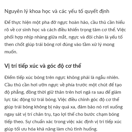
Nguyên lý khoa học và các yếu tố quyết định
Để thực hiện một pha đỡ ngực hoàn hảo, cầu thủ cần hiểu
rõ về cơ sinh học và cách điều khiển trọng tâm cơ thể. Việc
phối hợp nhịp nhàng giữa mắt, ngực và đôi chân là yếu tố
then chốt giúp trái bóng rơi đúng vào tầm xử lý mong
muốn.
Vị trí tiếp xúc và góc độ cơ thể
Điểm tiếp xúc bóng trên ngực không phải là ngẫu nhiên.
Cầu thủ cần hơi ưỡn ngực về phía trước một chút để tạo
độ phẳng, đồng thời giữ thân trên hơi ngả ra sau để giảm
lực tác động từ trái bóng. Việc điều chỉnh góc độ cơ thể
giúp trái bóng không bị nảy quá xa, đảm bảo nó rơi xuống
ngay sát vị trí chân trụ, tạo lợi thế cho bước chạm bóng
tiếp theo. Sự chuẩn xác trong việc xác định vị trí tiếp xúc
giúp tối ưu hóa khả năng làm chủ tình huống.