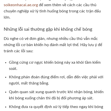
soikeonhacai.ae.org
để xem thêm về cách các cầu thủ
chuyên nghiệp xử lý tình huống bóng trong các trận đấu
lớn.
Những lỗi sai thường gặp khi khống chế bóng
Dù nghe có vẻ đơn giản, nhưng nhiều cầu thủ vẫn mắc
những lỗi cơ bản khiến họ đánh mất lợi thế. Hãy lưu ý để
tránh các lỗi sau:
Gồng cứng cơ ngực khiến bóng nảy xa khỏi tầm kiểm
soát.
Không phán đoán đúng điểm rơi, dẫn đến việc phải với
người, mất thăng bằng.
Quên quan sát xung quanh trước khi nhận bóng, khiến
khi bóng xuống chân thì đã bị đối phương áp sát.
Không đưa ra quyết định xử lý tiếp theo ngay khi bóng