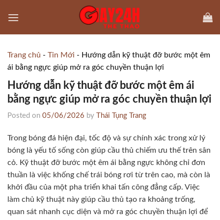
Skip
to
content
Trang chủ
-
Tin Mới
-
Hướng dẫn kỹ thuật đỡ bước một êm
ái bằng ngực giúp mở ra góc chuyền thuận lợi
Hướng dẫn kỹ thuật đỡ bước một êm ái
bằng ngực giúp mở ra góc chuyền thuận lợi
Posted on
05/06/2026
by
Thái Tụng Trang
Trong bóng đá hiện đại, tốc độ và sự chính xác trong xử lý
bóng là yếu tố sống còn giúp cầu thủ chiếm ưu thế trên sân
cỏ. Kỹ thuật đỡ bước một êm ái bằng ngực không chỉ đơn
thuần là việc khống chế trái bóng rơi từ trên cao, mà còn là
khởi đầu của một pha triển khai tấn công đẳng cấp. Việc
làm chủ kỹ thuật này giúp cầu thủ tạo ra khoảng trống,
quan sát nhanh cục diện và mở ra góc chuyền thuận lợi để