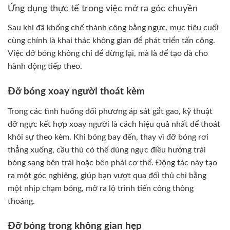
Ứng dụng thực tế trong việc mở ra góc chuyền
Sau khi đã khống chế thành công bằng ngực, mục tiêu cuối
cùng chính là khai thác không gian để phát triển tấn công.
Việc đỡ bóng không chỉ để dừng lại, mà là để tạo đà cho
hành động tiếp theo.
Đỡ bóng xoay người thoát kèm
Trong các tình huống đối phương áp sát gắt gao, kỹ thuật
đỡ ngực kết hợp xoay người là cách hiệu quả nhất để thoát
khỏi sự theo kèm. Khi bóng bay đến, thay vì đỡ bóng rơi
thẳng xuống, cầu thủ có thể dùng ngực điều hướng trái
bóng sang bên trái hoặc bên phải cơ thể. Động tác này tạo
ra một góc nghiêng, giúp bạn vượt qua đối thủ chỉ bằng
một nhịp chạm bóng, mở ra lộ trình tiến công thông
thoáng.
Đỡ bóng trong không gian hẹp