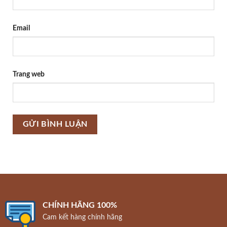
Email
Trang web
CHÍNH HÃNG 100%
Cam kết hàng chính hãng