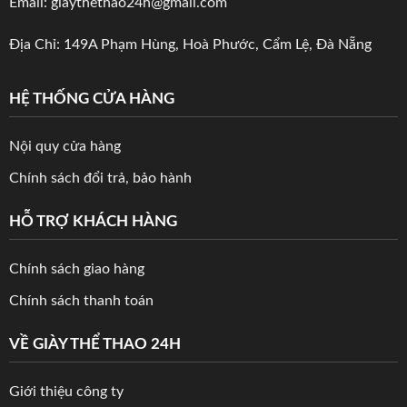
Email: giaythethao24h@gmail.com
Địa Chỉ: 149A Phạm Hùng, Hoà Phước, Cẩm Lệ, Đà Nẵng
HỆ THỐNG CỬA HÀNG
Nội quy cửa hàng
Chính sách đổi trả, bảo hành
HỖ TRỢ KHÁCH HÀNG
Chính sách giao hàng
Chính sách thanh toán
VỀ GIÀY THỂ THAO 24H
Giới thiệu công ty