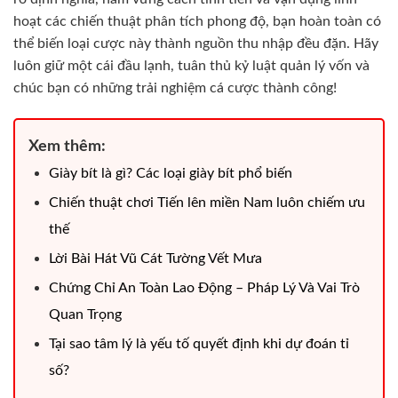
hoạt các chiến thuật phân tích phong độ, bạn hoàn toàn có
thể biến loại cược này thành nguồn thu nhập đều đặn. Hãy
luôn giữ một cái đầu lạnh, tuân thủ kỷ luật quản lý vốn và
chúc bạn có những trải nghiệm cá cược thành công!
Xem thêm:
Giày bít là gì​? Các loại giày bít phổ biến
Chiến thuật chơi Tiến lên miền Nam luôn chiếm ưu
thế
Lời Bài Hát Vũ Cát Tường Vết Mưa
Chứng Chỉ An Toàn Lao Động – Pháp Lý Và Vai Trò
Quan Trọng
Tại sao tâm lý là yếu tố quyết định khi dự đoán tỉ
số?