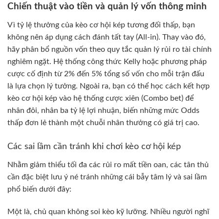
Chiến thuật vào tiền và quản lý vốn thông minh
Vì tỷ lệ thưởng của kèo cơ hội kép tương đối thấp, bạn
không nên áp dụng cách đánh tất tay (All-in). Thay vào đó,
hãy phân bổ nguồn vốn theo quy tắc quản lý rủi ro tài chính
nghiêm ngặt. Hệ thống công thức Kelly hoặc phương pháp
cược cố định từ 2% đến 5% tổng số vốn cho mỗi trận đấu
là lựa chọn lý tưởng. Ngoài ra, bạn có thể học cách kết hợp
kèo cơ hội kép vào hệ thống cược xiên (Combo bet) để
nhân đôi, nhân ba tỷ lệ lợi nhuận, biến những mức Odds
thấp đơn lẻ thành một chuỗi nhân thưởng có giá trị cao.
Các sai lầm cần tránh khi chơi kèo cơ hội kép
Nhằm giảm thiểu tối đa các rủi ro mất tiền oan, các tân thủ
cần đặc biệt lưu ý né tránh những cái bẫy tâm lý và sai lầm
phổ biến dưới đây:
Một là, chủ quan không soi kèo kỹ lưỡng. Nhiều người nghĩ