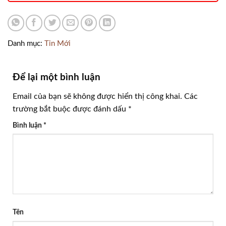
Danh mục:
Tin Mới
Để lại một bình luận
Email của bạn sẽ không được hiển thị công khai.
Các
trường bắt buộc được đánh dấu
*
Bình luận
*
Tên