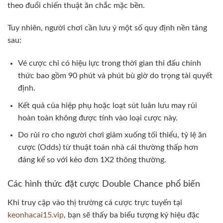
theo đuổi chiến thuật ăn chắc mặc bền.
Tuy nhiên, người chơi cần lưu ý một số quy định nền tảng
sau:
Vé cược chỉ có hiệu lực trong thời gian thi đấu chính
thức bao gồm 90 phút và phút bù giờ do trọng tài quyết
định.
Kết quả của hiệp phụ hoặc loạt sút luân lưu may rủi
hoàn toàn không được tính vào loại cược này.
Do rủi ro cho người chơi giảm xuống tối thiểu, tỷ lệ ăn
cược (Odds) từ thuật toán nhà cái thường thấp hơn
đáng kể so với kèo đơn 1X2 thông thường.
Các hình thức đặt cược Double Chance phổ biến
Khi truy cập vào thị trường cá cược trực tuyến tại
keonhacai15.vip
, bạn sẽ thấy ba biểu tượng ký hiệu đặc