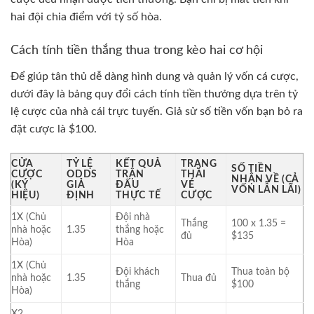
hai đội chia điểm với tỷ số hòa.
Cách tính tiền thắng thua trong kèo hai cơ hội
Để giúp tân thủ dễ dàng hình dung và quản lý vốn cá cược,
dưới đây là bảng quy đổi cách tính tiền thưởng dựa trên tỷ
lệ cược của nhà cái trực tuyến. Giả sử số tiền vốn bạn bỏ ra
đặt cược là $100.
CỬA
TỶ LỆ
KẾT QUẢ
TRẠNG
SỐ TIỀN
CƯỢC
ODDS
TRẬN
THÁI
NHẬN VỀ (CẢ
(KÝ
GIẢ
ĐẤU
VÉ
VỐN LẪN LÃI)
HIỆU)
ĐỊNH
THỰC TẾ
CƯỢC
1X (Chủ
Đội nhà
Thắng
100 x 1.35 =
nhà hoặc
1.35
thắng hoặc
đủ
$135
Hòa)
Hòa
1X (Chủ
Đội khách
Thua toàn bộ
nhà hoặc
1.35
Thua đủ
thắng
$100
Hòa)
X2