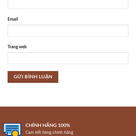
Email
Trang web
CHÍNH HÃNG 100%
Cam kết hàng chính hãng