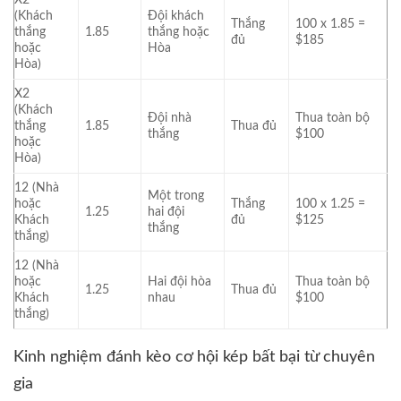
(Khách
Đội khách
Thắng
100 x 1.85 =
thắng
1.85
thắng hoặc
đủ
$185
hoặc
Hòa
Hòa)
X2
(Khách
Đội nhà
Thua toàn bộ
thắng
1.85
Thua đủ
thắng
$100
hoặc
Hòa)
12 (Nhà
Một trong
hoặc
Thắng
100 x 1.25 =
1.25
hai đội
Khách
đủ
$125
thắng
thắng)
12 (Nhà
hoặc
Hai đội hòa
Thua toàn bộ
1.25
Thua đủ
Khách
nhau
$100
thắng)
Kinh nghiệm đánh kèo cơ hội kép bất bại từ chuyên
gia