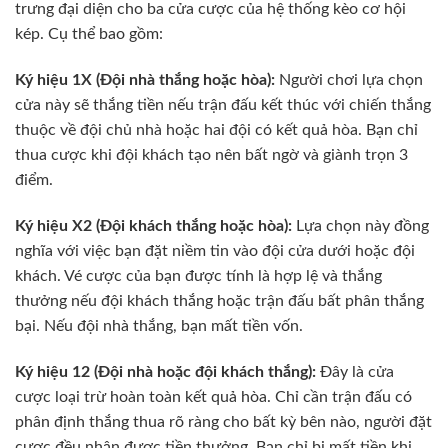
trưng đại diện cho ba cửa cược của hệ thống kèo cơ hội
kép. Cụ thể bao gồm:
Ký hiệu 1X (Đội nhà thắng hoặc hòa):
Người chơi lựa chọn
cửa này sẽ thắng tiền nếu trận đấu kết thúc với chiến thắng
thuộc về đội chủ nhà hoặc hai đội có kết quả hòa. Bạn chỉ
thua cược khi đội khách tạo nên bất ngờ và giành trọn 3
điểm.
Ký hiệu X2 (Đội khách thắng hoặc hòa):
Lựa chọn này đồng
nghĩa với việc bạn đặt niềm tin vào đội cửa dưới hoặc đội
khách. Vé cược của bạn được tính là hợp lệ và thắng
thưởng nếu đội khách thắng hoặc trận đấu bất phân thắng
bại. Nếu đội nhà thắng, bạn mất tiền vốn.
Ký hiệu 12 (Đội nhà hoặc đội khách thắng):
Đây là cửa
cược loại trừ hoàn toàn kết quả hòa. Chỉ cần trận đấu có
phân định thắng thua rõ ràng cho bất kỳ bên nào, người đặt
cược đều nhận được tiền thưởng. Bạn chỉ bị mất tiền khi