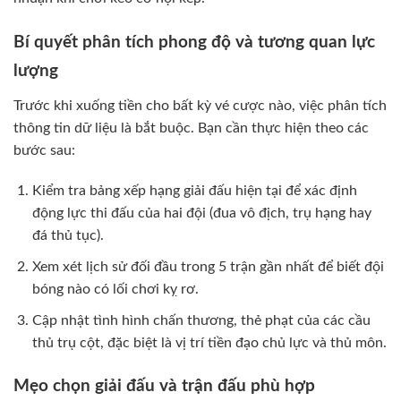
Bí quyết phân tích phong độ và tương quan lực
lượng
Trước khi xuống tiền cho bất kỳ vé cược nào, việc phân tích
thông tin dữ liệu là bắt buộc. Bạn cần thực hiện theo các
bước sau:
Kiểm tra bảng xếp hạng giải đấu hiện tại để xác định
động lực thi đấu của hai đội (đua vô địch, trụ hạng hay
đá thủ tục).
Xem xét lịch sử đối đầu trong 5 trận gần nhất để biết đội
bóng nào có lối chơi kỵ rơ.
Cập nhật tình hình chấn thương, thẻ phạt của các cầu
thủ trụ cột, đặc biệt là vị trí tiền đạo chủ lực và thủ môn.
Mẹo chọn giải đấu và trận đấu phù hợp