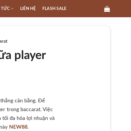
N TỨC
LIÊN HỆ
FLASH SALE
arat
ữa player
ệ thắng cân bằng. Để
er trong baccarat. Việc
 tối đa hóa lợi nhuận và
í này
NEW88
.