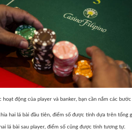
c hoạt động của player và banker, bạn cần nắm các bước
ia hai lá bài đầu tiên, điểm số được tính dựa trên tổng giá
ai lá bài sau player, điểm số cũng được tính tương tự.