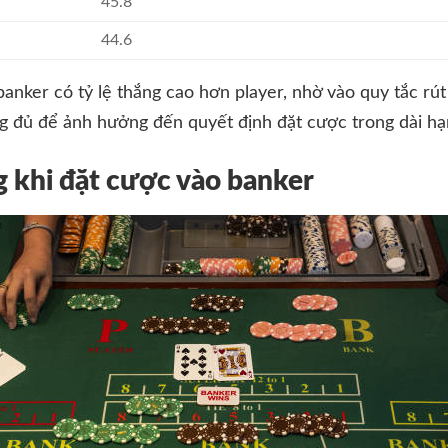
45.8
44.6
anker có tỷ lệ thắng cao hơn player, nhờ vào quy tắc rút 
g đủ để ảnh hưởng đến quyết định đặt cược trong dài hạ
g khi đặt cược vào banker