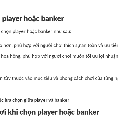
n player hoặc banker
hi chọn player hoặc banker như sau:
o hơn, phù hợp với người chơi thích sự an toàn và ưu tiê
 hoa hồng, phù hợp với người chơi muốn tối ưu lợi nhuận
ên tùy thuộc vào mục tiêu và phong cách chơi của từng ng
c lựa chọn giữa player và banker
ơi khi chọn player hoặc banker