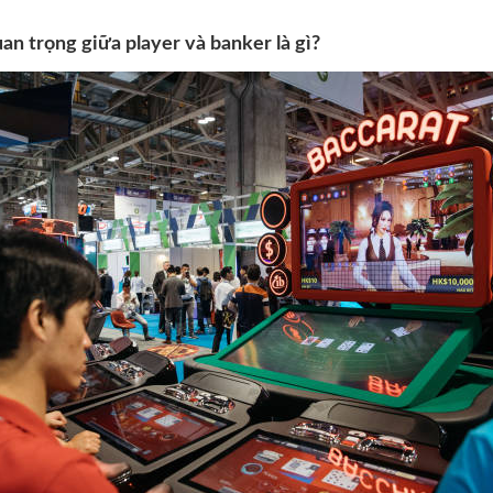
n trọng giữa player và banker là gì?