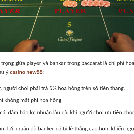
trọng giữa player và banker trong baccarat là chi phí ho
ưu ý
casino new88
:
, người chơi phải trả 5% hoa hồng trên số tiền thắng.
hì không mất phí hoa hồng.
cái đảm bảo lợi nhuận lâu dài khi người chơi ưu tiên chọ
iảm lợi nhuận dù banker có tỷ lệ thắng cao hơn, khiến ng