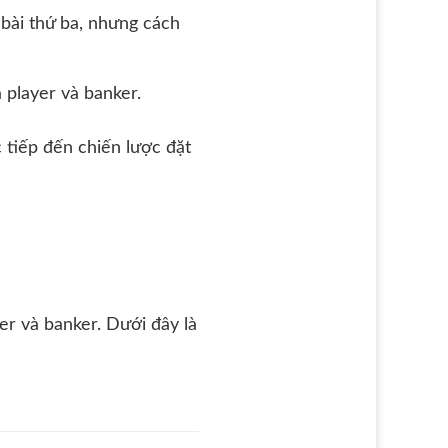
 bài thứ ba, nhưng cách
 player và banker.
 tiếp đến chiến lược đặt
er và banker. Dưới đây là