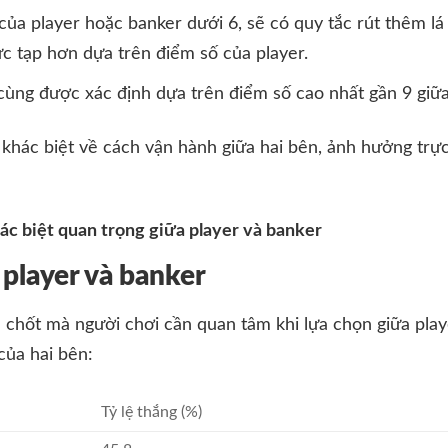
ủa player hoặc banker dưới 6, sẽ có quy tắc rút thêm lá
ức tạp hơn dựa trên điểm số của player.
cùng được xác định dựa trên điểm số cao nhất gần 9 giữa
 khác biệt về cách vận hành giữa hai bên, ảnh hưởng trực
c biệt quan trọng giữa player và banker
 player và banker
en chốt mà người chơi cần quan tâm khi lựa chọn giữa play
của hai bên:
Tỷ lệ thắng (%)