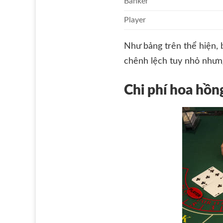
Banker
Player
Như bảng trên thể hiện, b
chênh lệch tuy nhỏ nhưn
Chi phí hoa hồn