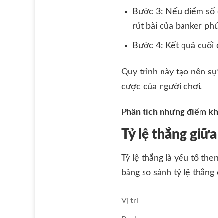
Bước 3: Nếu điểm số c
rút bài của banker ph
Bước 4: Kết quả cuối 
Quy trình này tạo nên sự
cược của người chơi.
Phân tích những điểm khá
Tỷ lệ thắng giữa
Tỷ lệ thắng là yếu tố th
bảng so sánh tỷ lệ thắng 
Vị trí