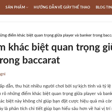
U
SẢN PHẨM
HƯỚNG DẪN VỀ GIÀY THỂ THAO
BLOG TI
ững điểm khác biệt quan trọng giữa player và banker trong bacc
 khác biệt quan trọng gi
trong baccarat
ngni
hấp dẫn, thu hút nhiều người chơi bởi sự kịch tính và tỷ l
u rõ những điểm khác biệt quan trọng giữa player và bank
ác biệt này không chỉ giúp bạn đặt cược hiệu quả mà còn
y là phân tích chi tiết giúp bạn hiểu sâu hơn về hai vị tr