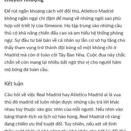
Để rút ngắn khoảng cách với đối thủ, Atletico Madrid
không ngần ngại chi đậm để mang về những ngôi sao phù
hợp với triết lý của Simeone. Họ tập trung vào những cầu
thủ có khả năng chiến đấu cao và am hiểu hệ thống phòng
ngự. Sự đầu tư bài bản về cả nhân sự lẫn cơ sở hạ tầng cho
thấy tham vọng trở thành đội bóng số một không chỉ ở
Madrid mà còn ở toàn cõi Tây Ban Nha. Cuộc đua này chắc
chắn sẽ còn mang lại nhiều bất ngờ thú vị cho người hâm
mộ bóng đá toàn cầu.
Kết luận
Câu hỏi về việc Real Madrid hay Atletico Madrid ai là vua
thủ đô madrid sẽ luôn nhận được những câu trả lời khác
nhau tùy thuộc vào góc nhìn của mỗi người. Nếu nhìn vào
bảng thành tích và lịch sử hào hùng, Real Madrid rõ ràng
đang chiếm ưu thế tuyệt đối. Tuy nhiên, nếu xét về tinh