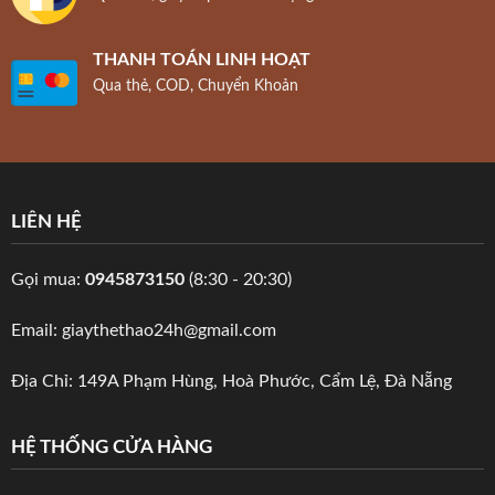
THANH TOÁN LINH HOẠT
Qua thẻ, COD, Chuyển Khoản
LIÊN HỆ
Gọi mua:
0945873150
(8:30 - 20:30)
Email: giaythethao24h@gmail.com
Địa Chỉ: 149A Phạm Hùng, Hoà Phước, Cẩm Lệ, Đà Nẵng
HỆ THỐNG CỬA HÀNG