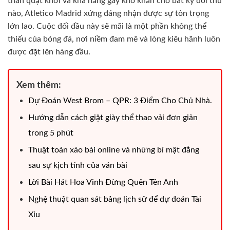
thần quật khởi và khả năng gây khó khăn cho bất kỳ đối thủ
nào, Atletico Madrid xứng đáng nhận được sự tôn trọng
lớn lao. Cuộc đối đầu này sẽ mãi là một phần không thể
thiếu của bóng đá, nơi niềm đam mê và lòng kiêu hãnh luôn
được đặt lên hàng đầu.
Xem thêm:
Dự Đoán West Brom – QPR: 3 Điểm Cho Chủ Nhà.
Hướng dẫn cách giặt giày thể thao vải đơn giản
trong 5 phút
Thuật toán xáo bài online và những bí mật đằng
sau sự kịch tính của ván bài
Lời Bài Hát Hoa Vinh Đừng Quên Tên Anh
Nghệ thuật quan sát bảng lịch sử để dự đoán Tài
Xỉu