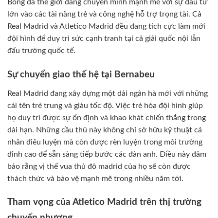
Bóng đá thế giới đang chuyển mình mạnh mẽ với sự đầu tư
lớn vào các tài năng trẻ và công nghệ hỗ trợ trọng tài. Cả
Real Madrid và Atletico Madrid đều đang tích cực làm mới
đội hình để duy trì sức cạnh tranh tại cả giải quốc nội lẫn
đấu trường quốc tế.
Sự chuyển giao thế hệ tại Bernabeu
Real Madrid đang xây dựng một dải ngân hà mới với những
cái tên trẻ trung và giàu tốc độ. Việc trẻ hóa đội hình giúp
họ duy trì được sự ổn định và khao khát chiến thắng trong
dài hạn. Những cầu thủ này không chỉ sở hữu kỹ thuật cá
nhân điêu luyện mà còn được rèn luyện trong môi trường
đỉnh cao để sẵn sàng tiếp bước các đàn anh. Điều này đảm
bảo rằng vị thế vua thủ đô madrid của họ sẽ còn được
thách thức và bảo vệ mạnh mẽ trong nhiều năm tới.
Tham vọng của Atletico Madrid trên thị trường
chuyển nhượng