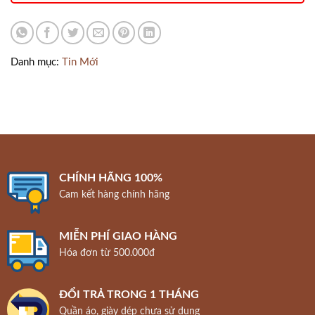
Danh mục:
Tin Mới
CHÍNH HÃNG 100%
Cam kết hàng chính hãng
MIỄN PHÍ GIAO HÀNG
Hóa đơn từ 500.000đ
ĐỔI TRẢ TRONG 1 THÁNG
Quần áo, giày dép chưa sử dụng