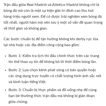
Trận đấu giữa Real Madrid và Atletico Madrid không chỉ là
bóng đá mà còn là một sự kiện giải trí đỉnh cao thu hút
hàng triệu người xem. Để có được trải nghiệm xem bóng đá
tốt nhất, người hâm mộ nên lưu ý một số vấn đề quan trọng
về thời gian và không gian.
Các bước chuẩn bị để tận hưởng không khí derby rực lửa
tại nhà hoặc các địa điểm công cộng bao gồm:
Bước 1: Kiểm tra lịch thi đấu chính thức trên các trang
tin thể thao uy tín để không bỏ lỡ thời điểm bóng lăn.
Bước 2: Lựa chọn kênh phát sóng có bản quyền hoặc
các ứng dụng trực tuyến có chất lượng hình ảnh sắc nét
và bình luận tiếng Việt.
Bước 3: Chuẩn bị thực phẩm và đồ uống nhẹ để cùng
bạn bè thưởng thức trận đấu mà không bị gián đoạn
giữa chừng.