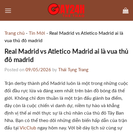
Skip
to
content
Trang chủ
-
Tin Mới
-
Real Madrid vs Atletico Madrid ai là
vua thủ đô madrid
Real Madrid vs Atletico Madrid ai là vua thủ
đô madrid
Posted on
09/05/2026
by
Thái Tụng Trang
Trận derby thành phố Madrid luôn là một trong những cuộc
đối đầu rực lửa và đáng xem nhất trên bản đồ bóng đá thế
giới. Không chỉ đơn thuần là một trận đấu giành ba điểm,
đây còn là cuộc chiến vì danh dự, niềm tự hào và khẳng
định vị thế ai mới thực sự là chủ nhân của thủ đô Tây Ban
Nha. Bạn có thể theo dõi những diễn biến hấp dẫn của trận
đấu tại
VicClub
ngay hôm nay. Với bề dày lịch sử cùng sự