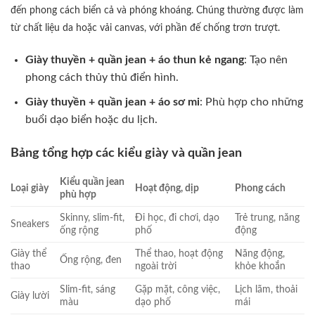
đến phong cách biển cả và phóng khoáng. Chúng thường được làm
từ chất liệu da hoặc vải canvas, với phần đế chống trơn trượt.
Giày thuyền + quần jean + áo thun kẻ ngang
: Tạo nên
phong cách thủy thủ điển hình.
Giày thuyền + quần jean + áo sơ mi
: Phù hợp cho những
buổi dạo biển hoặc du lịch.
Bảng tổng hợp các kiểu giày và quần jean
Kiểu quần jean
Loại giày
Hoạt động, dịp
Phong cách
phù hợp
Skinny, slim-fit,
Đi học, đi chơi, dạo
Trẻ trung, năng
Sneakers
ống rộng
phố
động
Giày thể
Thể thao, hoạt động
Năng động,
Ống rộng, đen
thao
ngoài trời
khỏe khoắn
Slim-fit, sáng
Gặp mặt, công việc,
Lịch lãm, thoải
Giày lười
màu
dạo phố
mái