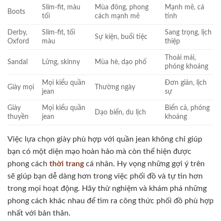
Slim-fit, màu
Mùa đông, phong
Mạnh mẽ, cá
Boots
tối
cách mạnh mẽ
tính
Derby,
Slim-fit, tối
Sang trọng, lịch
Sự kiện, buổi tiệc
Oxford
màu
thiệp
Thoải mái,
Sandal
Lửng, skinny
Mùa hè, dạo phố
phóng khoáng
Mọi kiểu quần
Đơn giản, lịch
Giày mọi
Thường ngày
jean
sự
Giày
Mọi kiểu quần
Biển cả, phóng
Dạo biển, du lịch
thuyền
jean
khoáng
Việc lựa chọn giày phù hợp với quần jean không chỉ giúp
bạn có một diện mạo hoàn hảo mà còn thể hiện được
phong cách
thời trang
cá nhân. Hy vọng những gợi ý trên
sẽ giúp bạn dễ dàng hơn trong việc phối đồ và tự tin hơn
trong mọi hoạt động. Hãy thử nghiệm và khám phá những
phong cách khác nhau để tìm ra công thức phối đồ phù hợp
nhất với bản thân.