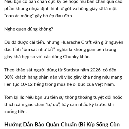
Nếu bạn có bàn chân cực kỳ bè hoặc mu bàn chân quá cao,
phần khung nhựa định hình ở gót và hông giày sẽ là một
“cơn ác mộng” gây bó ép đau đớn.
Nghe quen đúng không?
Dù đã được cải tiến, nhưng Huarache Craft vẫn giữ nguyên
đặc tính “ôm sát như tất”, nghĩa là không gian bên trong
giày khá hẹp so với các dòng Chunky khác.
Theo khảo sát người dùng từ Statista năm 2026, có đến
30% khách hàng phàn nàn về việc giày khá nóng nếu mang
liên tục 10-12 tiếng trong mùa hè oi bức của Việt Nam.
Tóm lại là: Nếu bạn ưu tiên sự thông thoáng tuyệt đối hoặc
thích cảm giác chân “tự do”, hãy cân nhắc kỹ trước khi
xuống tiền.
Hướng Dẫn Bảo Quản Chuẩn (Bí Kíp Sống Còn