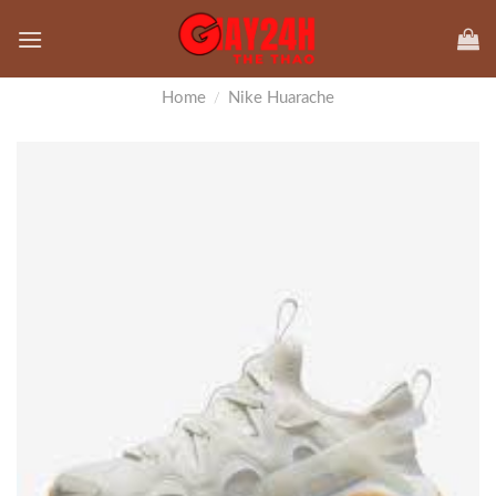
Skip
to
content
Home
Nike Huarache
/