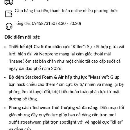
Giao hàng thu tiền, thanh toán online nhiều phương thức
Tổng đài: 0945873150 (8:30 - 20:30)
Đặc điểm nổi bật:
Thiết kế dệt Craft ôm chân cực “Killer”:
Sự kết hợp giữa vải
lưới hiện đại và Neoprene mang lại cảm giác thoải mái
“insane”, ôm sát bàn chân như một chiếc tất cao cấp suốt cả
ngày dài dạo phố năm 2026.
Bộ đệm Stacked Foam & Air hấp thụ lực “Massive”:
Giúp
bạn hack chiều cao thêm 4cm cực kỳ tự nhiên và mang lại bệ
phóng êm ái tuyệt đối, triệt tiêu hoàn toàn phản lực từ mặt
đường bê tông.
Phong cách Techwear thời thượng và đa năng:
Diện mạo tối
giản nhưng đầy quyền lực giúp bạn dễ dàng cân trọn mọi
outfit streetwear, giật trọn spotlight với vẻ ngoài cực “killer”
và đẳng cấp.