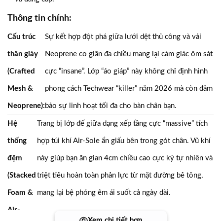
Thông tin chính:
Cấu trúc
Sự kết hợp đột phá giữa lưới dệt thủ công và vải
thân giày
Neoprene co giãn đa chiều mang lại cảm giác ôm sát
(Crafted
cực “insane”. Lớp “áo giáp” này không chỉ định hình
Mesh &
phong cách Techwear “killer” năm 2026 mà còn đảm
Neoprene):
bảo sự linh hoạt tối đa cho bàn chân bạn.
Hệ
Trang bị lớp đế giữa dạng xếp tầng cực “massive” tích
thống
hợp túi khí Air-Sole ẩn giấu bên trong gót chân. Vũ khí
đệm
này giúp bạn ăn gian 4cm chiều cao cực kỳ tự nhiên và
(Stacked
triệt tiêu hoàn toàn phản lực từ mặt đường bê tông,
Foam &
mang lại bệ phóng êm ái suốt cả ngày dài.
Air-
Xem chi tiết hơn