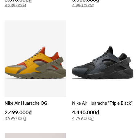
4.389.000
₫
4.990.000
₫
Nike Air Huarache OG
Nike Air Huarache “Triple Black”
2.499.000
₫
4.440.000
₫
3.999.000
₫
4.799.000
₫