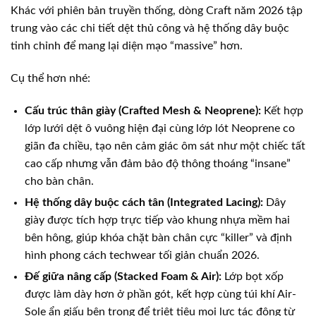
Khác với phiên bản truyền thống, dòng Craft năm 2026 tập
trung vào các chi tiết dệt thủ công và hệ thống dây buộc
tinh chỉnh để mang lại diện mạo “massive” hơn.
Cụ thể hơn nhé:
Cấu trúc thân giày (Crafted Mesh & Neoprene):
Kết hợp
lớp lưới dệt ô vuông hiện đại cùng lớp lót Neoprene co
giãn đa chiều, tạo nên cảm giác ôm sát như một chiếc tất
cao cấp nhưng vẫn đảm bảo độ thông thoáng “insane”
cho bàn chân.
Hệ thống dây buộc cách tân (Integrated Lacing):
Dây
giày được tích hợp trực tiếp vào khung nhựa mềm hai
bên hông, giúp khóa chặt bàn chân cực “killer” và định
hình phong cách techwear tối giản chuẩn 2026.
Đế giữa nâng cấp (Stacked Foam & Air):
Lớp bọt xốp
được làm dày hơn ở phần gót, kết hợp cùng túi khí Air-
Sole ẩn giấu bên trong để triệt tiêu mọi lực tác động từ