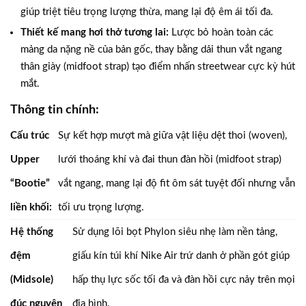
giúp triệt tiêu trọng lượng thừa, mang lại độ êm ái tối đa.
Thiết kế mang hơi thở tương lai:
Lược bỏ hoàn toàn các
mảng da nặng nề của bản gốc, thay bằng dải thun vắt ngang
thân giày (midfoot strap) tạo điểm nhấn streetwear cực kỳ hút
mắt.
Thông tin chính:
Cấu trúc
Sự kết hợp mượt mà giữa vật liệu dệt thoi (woven),
Upper
lưới thoáng khí và đai thun đàn hồi (midfoot strap)
“Bootie”
vắt ngang, mang lại độ fit ôm sát tuyệt đối nhưng vẫn
liền khối:
tối ưu trọng lượng.
Hệ thống
Sử dụng lõi bọt Phylon siêu nhẹ làm nền tảng,
đệm
giấu kín túi khí Nike Air trứ danh ở phần gót giúp
(Midsole)
hấp thụ lực sốc tối đa và đàn hồi cực nảy trên mọi
đúc nguyên
địa hình.