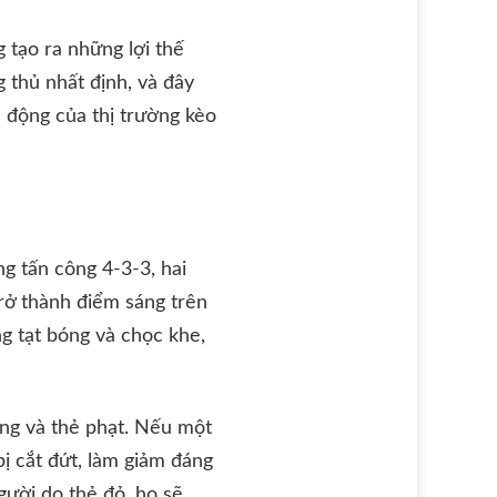
 tạo ra những lợi thế
g thủ nhất định, và đây
 động của thị trường kèo
ng tấn công 4-3-3, hai
rở thành điểm sáng trên
g tạt bóng và chọc khe,
ơng và thẻ phạt. Nếu một
bị cắt đứt, làm giảm đáng
gười do thẻ đỏ, họ sẽ