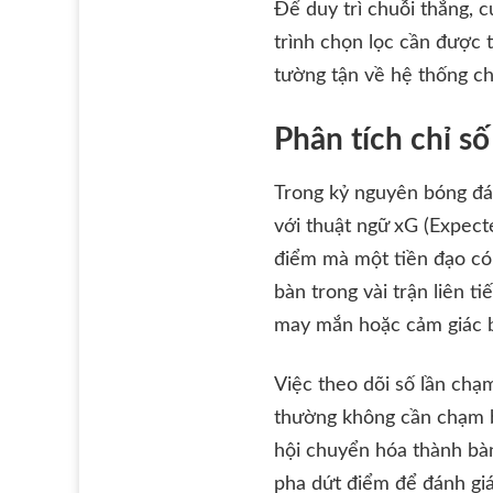
Để duy trì chuỗi thắng, 
trình chọn lọc cần được t
tường tận về hệ thống ch
Phân tích chỉ s
Trong kỷ nguyên bóng đá 
với thuật ngữ xG (Expect
điểm mà một tiền đạo có 
bàn trong vài trận liên t
may mắn hoặc cảm giác 
Việc theo dõi số lần ch
thường không cần chạm b
hội chuyển hóa thành bàn
pha dứt điểm để đánh gi