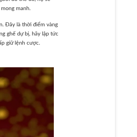
ng mong manh.
n. Đây là thời điểm vàng
ng ghế dự bị, hãy lập tức
p giữ lệnh cược.