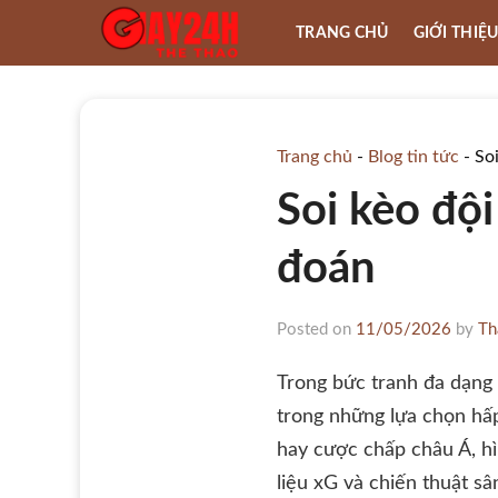
Skip
TRANG CHỦ
GIỚI THIỆ
to
content
Trang chủ
-
Blog tin tức
-
Soi
Soi kèo đội
đoán
Posted on
11/05/2026
by
Th
Trong bức tranh đa dạng 
trong những lựa chọn hấp
hay cược chấp châu Á, hì
liệu xG và chiến thuật s