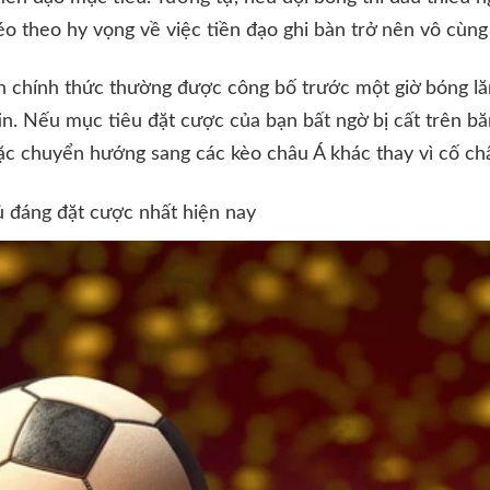
kéo theo hy vọng về việc tiền đạo ghi bàn trở nên vô cù
n chính thức thường được công bố trước một giờ bóng lă
tin. Nếu mục tiêu đặt cược của bạn bất ngờ bị cất trên bă
ặc chuyển hướng sang các kèo châu Á khác thay vì cố chấ
 đáng đặt cược nhất hiện nay