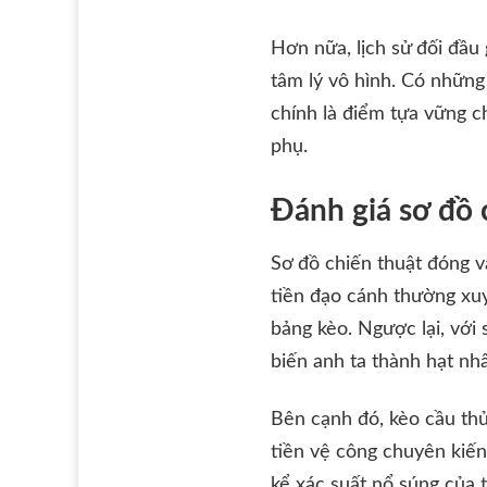
Hơn nữa, lịch sử đối đầu
tâm lý vô hình. Có những 
chính là điểm tựa vững c
phụ.
Đánh giá sơ đồ c
Sơ đồ chiến thuật đóng va
tiền đạo cánh thường xuy
bảng kèo. Ngược lại, với
biến anh ta thành hạt nh
Bên cạnh đó, kèo cầu thủ
tiền vệ công chuyên kiến
kể xác suất nổ súng của 