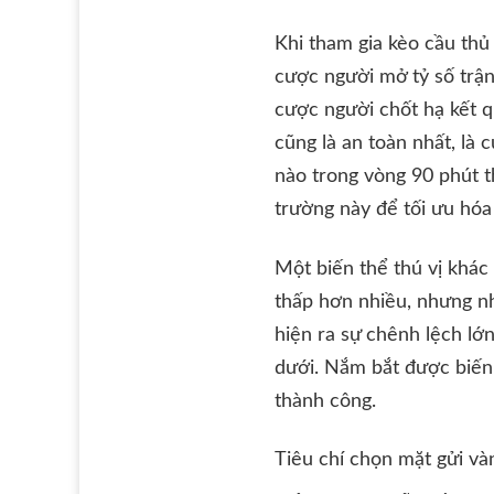
Khi tham gia kèo cầu thủ 
cược người mở tỷ số trận
cược người chốt hạ kết qu
cũng là an toàn nhất, là
nào trong vòng 90 phút th
trường này để tối ưu hóa
Một biến thể thú vị khác 
thấp hơn nhiều, nhưng nh
hiện ra sự chênh lệch lớ
dưới. Nắm bắt được biến 
thành công.
Tiêu chí chọn mặt gửi và