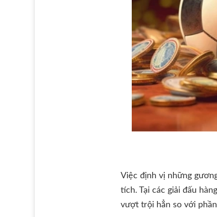
Việc định vị những gương
tích. Tại các giải đấu h
vượt trội hẳn so với phầ