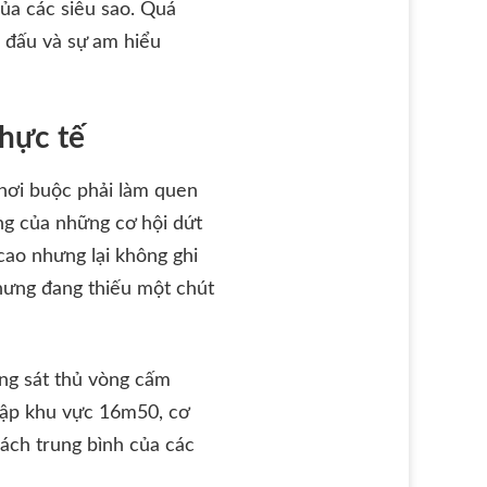
của các siêu sao. Quá
i đấu và sự am hiểu
thực tế
chơi buộc phải làm quen
ng của những cơ hội dứt
cao nhưng lại không ghi
 nhưng đang thiếu một chút
ng sát thủ vòng cấm
hập khu vực 16m50, cơ
cách trung bình của các