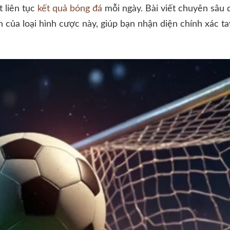
t liên tục
kết quả bóng đá
mỗi ngày. Bài viết chuyên sâu 
h của loại hình cược này, giúp bạn nhận diện chính xác t