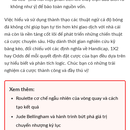
không như ý) để bảo toàn nguồn vốn.
Việc hiểu và sử dụng thành thạo các thuật ngữ cá độ bóng
đá không chỉ giúp bạn tự tin hơn khi giao dịch với nhà cái
mà còn là nền tảng cốt lõi để phát triển những chiến thuật
cá cược chuyên sâu. Hãy dành thời gian nghiên cứu kỹ
bảng kèo, đối chiếu với các định nghĩa về Handicap, 1X2
hay Odds để mỗi quyết định đặt cược của bạn đều dựa trên
sự hiểu biết và phân tích logic. Chúc bạn có những trải
nghiệm cá cược thành công và đầy thú vị!
Xem thêm:
Roulette cơ chế ngẫu nhiên của vòng quay và cách
tạo kết quả
Jude Bellingham và hành trình bứt phá giá trị
chuyển nhượng kỷ lục