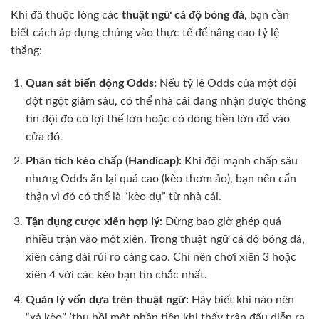
Khi đã thuộc lòng các
thuật ngữ cá độ bóng đá
, bạn cần
biết cách áp dụng chúng vào thực tế để nâng cao tỷ lệ
thắng:
Quan sát biến động Odds:
Nếu tỷ lệ Odds của một đội
đột ngột giảm sâu, có thể nhà cái đang nhận được thông
tin đội đó có lợi thế lớn hoặc có dòng tiền lớn đổ vào
cửa đó.
Phân tích kèo chấp (Handicap):
Khi đội mạnh chấp sâu
nhưng Odds ăn lại quá cao (kèo thơm ảo), bạn nên cẩn
thận vì đó có thể là “kèo dụ” từ nhà cái.
Tận dụng cược xiên hợp lý:
Đừng bao giờ ghép quá
nhiều trận vào một xiên. Trong thuật ngữ cá độ bóng đá,
xiên càng dài rủi ro càng cao. Chỉ nên chơi xiên 3 hoặc
xiên 4 với các kèo bạn tin chắc nhất.
Quản lý vốn dựa trên thuật ngữ:
Hãy biết khi nào nên
“xả kèo” (thu hồi một phần tiền khi thấy trận đấu diễn ra