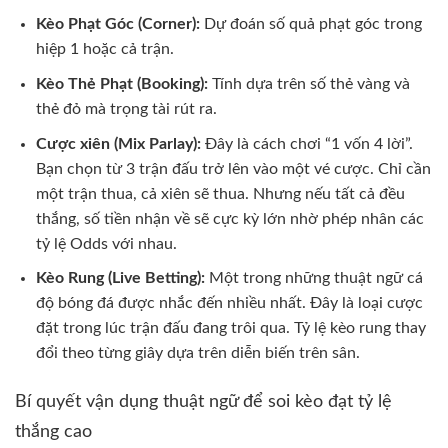
Kèo Phạt Góc (Corner):
Dự đoán số quả phạt góc trong
hiệp 1 hoặc cả trận.
Kèo Thẻ Phạt (Booking):
Tính dựa trên số thẻ vàng và
thẻ đỏ mà trọng tài rút ra.
Cược xiên (Mix Parlay):
Đây là cách chơi “1 vốn 4 lời”.
Bạn chọn từ 3 trận đấu trở lên vào một vé cược. Chỉ cần
một trận thua, cả xiên sẽ thua. Nhưng nếu tất cả đều
thắng, số tiền nhận về sẽ cực kỳ lớn nhờ phép nhân các
tỷ lệ Odds với nhau.
Kèo Rung (Live Betting):
Một trong những thuật ngữ cá
độ bóng đá được nhắc đến nhiều nhất. Đây là loại cược
đặt trong lúc trận đấu đang trôi qua. Tỷ lệ kèo rung thay
đổi theo từng giây dựa trên diễn biến trên sân.
Bí quyết vận dụng thuật ngữ để soi kèo đạt tỷ lệ
thắng cao