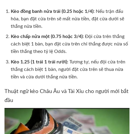
Kèo đồng banh nửa trái (0.25 hoặc 1/4):
Nếu trận đấu
hòa, bạn đặt cửa trên sẽ mất nửa tiền, đặt cửa dưới sẽ
thắng nửa tiền.
Kèo chấp nửa một (0.75 hoặc 3/4):
Đội cửa trên thắng
cách biệt 1 bàn, bạn đặt cửa trên chỉ thắng được nửa số
tiền thắng theo tỷ lệ Odds.
Kèo 1.25 (1 trái 1 trái rưỡi):
Tương tự, nếu đội cửa trên
thắng cách biệt 1 bàn, người đặt cửa trên sẽ thua nửa
tiền và cửa dưới thắng nửa tiền.
Thuật ngữ kèo Châu Âu và Tài Xỉu cho người mới bắt
đầu