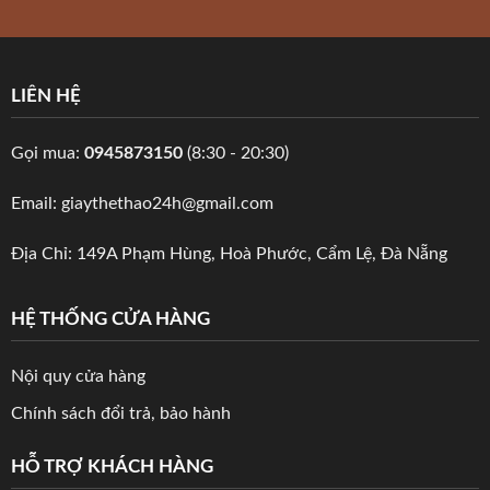
LIÊN HỆ
Gọi mua:
0945873150
(8:30 - 20:30)
Email: giaythethao24h@gmail.com
Địa Chỉ: 149A Phạm Hùng, Hoà Phước, Cẩm Lệ, Đà Nẵng
HỆ THỐNG CỬA HÀNG
Nội quy cửa hàng
Chính sách đổi trả, bảo hành
HỖ TRỢ KHÁCH HÀNG