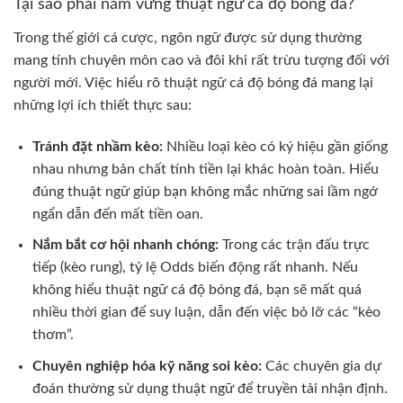
Tại sao phải nắm vững thuật ngữ cá độ bóng đá?
Trong thế giới cá cược, ngôn ngữ được sử dụng thường
mang tính chuyên môn cao và đôi khi rất trừu tượng đối với
người mới. Việc hiểu rõ thuật ngữ cá độ bóng đá mang lại
những lợi ích thiết thực sau:
Tránh đặt nhầm kèo:
Nhiều loại kèo có ký hiệu gần giống
nhau nhưng bản chất tính tiền lại khác hoàn toàn. Hiểu
đúng thuật ngữ giúp bạn không mắc những sai lầm ngớ
ngẩn dẫn đến mất tiền oan.
Nắm bắt cơ hội nhanh chóng:
Trong các trận đấu trực
tiếp (kèo rung), tỷ lệ Odds biến động rất nhanh. Nếu
không hiểu thuật ngữ cá độ bóng đá, bạn sẽ mất quá
nhiều thời gian để suy luận, dẫn đến việc bỏ lỡ các “kèo
thơm”.
Chuyên nghiệp hóa kỹ năng soi kèo:
Các chuyên gia dự
đoán thường sử dụng thuật ngữ để truyền tải nhận định.