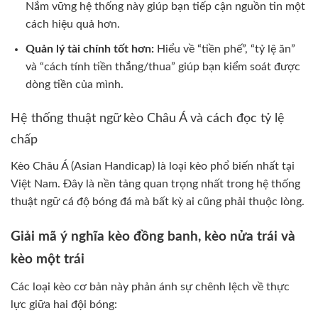
Nắm vững hệ thống này giúp bạn tiếp cận nguồn tin một
cách hiệu quả hơn.
Quản lý tài chính tốt hơn:
Hiểu về “tiền phế”, “tỷ lệ ăn”
và “cách tính tiền thắng/thua” giúp bạn kiểm soát được
dòng tiền của mình.
Hệ thống thuật ngữ kèo Châu Á và cách đọc tỷ lệ
chấp
Kèo Châu Á (Asian Handicap) là loại kèo phổ biến nhất tại
Việt Nam. Đây là nền tảng quan trọng nhất trong hệ thống
thuật ngữ cá độ bóng đá mà bất kỳ ai cũng phải thuộc lòng.
Giải mã ý nghĩa kèo đồng banh, kèo nửa trái và
kèo một trái
Các loại kèo cơ bản này phản ánh sự chênh lệch về thực
lực giữa hai đội bóng: