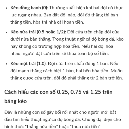
Kèo đồng banh (0):
Thường xuất hiện khi hai đội có thực
lực ngang nhau. Bạn đặt đội nào, đội đó thắng thì bạn
thắng tiền, hòa thì nhà cái hoàn tiền.
Kèo nửa trái (0.5 hoặc 1/2):
Đội cửa trên chấp đội cửa
dưới nửa bàn thắng. Trong thuật ngữ cá độ bóng đá, kèo
này không có trường hợp hòa tiền. Nếu hai đội hòa
nhau, người đặt cửa trên sẽ thua toàn bộ số tiền.
Kèo một trái (1.0):
Đội cửa trên chấp đúng 1 bàn. Nếu
đội mạnh thắng cách biệt 1 bàn, hai bên hòa tiền. Muốn
thắng cược cửa trên, đội đó phải thắng từ 2 bàn trở lên.
Cách hiểu các con số 0.25, 0.75 và 1.25 trên
bảng kèo
Đây là những con số gây bối rối nhất cho người mới bắt
đầu tìm hiểu thuật ngữ cá độ bóng đá. Chúng đại diện cho
hình thức “thắng nửa tiền” hoặc “thua nửa tiền”: