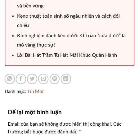
và bền vững
Keno thuật toán sinh số ngẫu nhiên và cách đối
chiếu
Kinh nghiệm đánh kèo dưới: Khi nào “cửa dưới” là
mỏ vàng thực sự?
Lời Bài Hát Trầm Tú Hát Mãi Khúc Quân Hành
Danh mục:
Tin Mới
Để lại một bình luận
Email của bạn sẽ không được hiển thị công khai.
Các
trường bắt buộc được đánh dấu
*