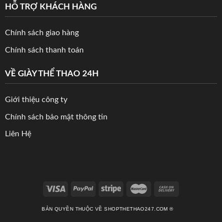
HỖ TRỢ KHÁCH HÀNG
Chính sách giao hàng
Chính sách thanh toán
VỀ GIÀY THỂ THAO 24H
Giới thiệu công ty
Chính sách bảo mật thông tin
Liên Hệ
BẢN QUYỀN THUỘC VỀ SHOPTHETHAO247.COM ®️