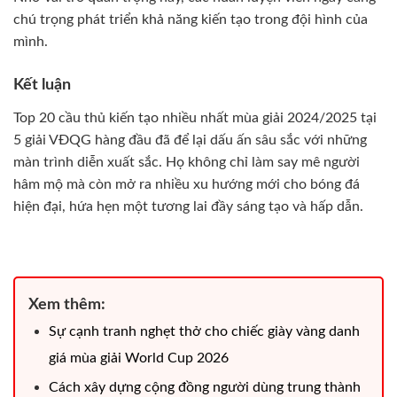
chú trọng phát triển khả năng kiến tạo trong đội hình của
mình.
Kết luận
Top 20 cầu thủ kiến tạo nhiều nhất mùa giải 2024/2025 tại
5 giải VĐQG hàng đầu đã để lại dấu ấn sâu sắc với những
màn trình diễn xuất sắc. Họ không chỉ làm say mê người
hâm mộ mà còn mở ra nhiều xu hướng mới cho bóng đá
hiện đại, hứa hẹn một tương lai đầy sáng tạo và hấp dẫn.
Xem thêm:
Sự cạnh tranh nghẹt thở cho chiếc giày vàng danh
giá mùa giải World Cup 2026
Cách xây dựng cộng đồng người dùng trung thành