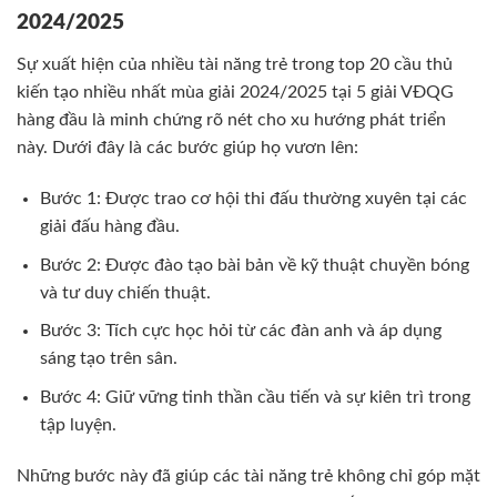
2024/2025
Sự xuất hiện của nhiều tài năng trẻ trong top 20 cầu thủ
kiến tạo nhiều nhất mùa giải 2024/2025 tại 5 giải VĐQG
hàng đầu là minh chứng rõ nét cho xu hướng phát triển
này. Dưới đây là các bước giúp họ vươn lên:
Bước 1: Được trao cơ hội thi đấu thường xuyên tại các
giải đấu hàng đầu.
Bước 2: Được đào tạo bài bản về kỹ thuật chuyền bóng
và tư duy chiến thuật.
Bước 3: Tích cực học hỏi từ các đàn anh và áp dụng
sáng tạo trên sân.
Bước 4: Giữ vững tinh thần cầu tiến và sự kiên trì trong
tập luyện.
Những bước này đã giúp các tài năng trẻ không chỉ góp mặt