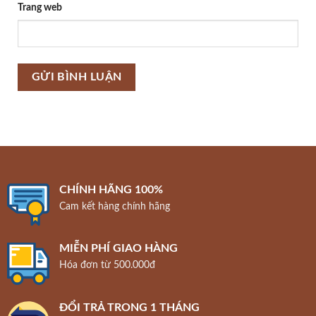
Trang web
CHÍNH HÃNG 100%
Cam kết hàng chính hãng
MIỄN PHÍ GIAO HÀNG
Hóa đơn từ 500.000đ
ĐỔI TRẢ TRONG 1 THÁNG