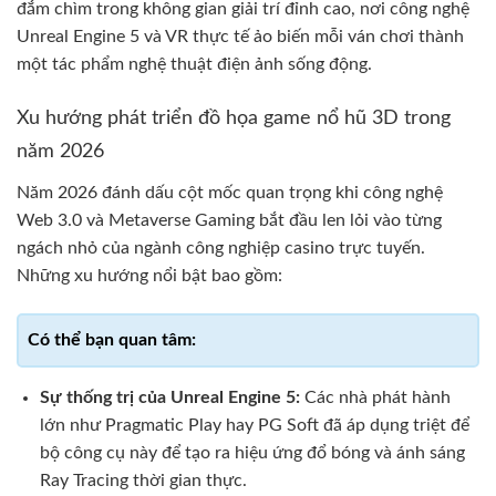
đắm chìm trong không gian giải trí đỉnh cao, nơi công nghệ
Unreal Engine 5 và VR thực tế ảo biến mỗi ván chơi thành
một tác phẩm nghệ thuật điện ảnh sống động.
Xu hướng phát triển đồ họa game nổ hũ 3D trong
năm 2026
Năm 2026 đánh dấu cột mốc quan trọng khi công nghệ
Web 3.0 và Metaverse Gaming bắt đầu len lỏi vào từng
ngách nhỏ của ngành công nghiệp casino trực tuyến.
Những xu hướng nổi bật bao gồm:
Sự thống trị của Unreal Engine 5:
Các nhà phát hành
lớn như Pragmatic Play hay PG Soft đã áp dụng triệt để
bộ công cụ này để tạo ra hiệu ứng đổ bóng và ánh sáng
Ray Tracing thời gian thực.