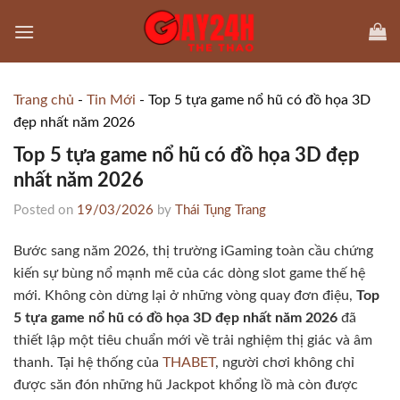
Skip
to
content
Trang chủ
-
Tin Mới
-
Top 5 tựa game nổ hũ có đồ họa 3D
đẹp nhất năm 2026
Top 5 tựa game nổ hũ có đồ họa 3D đẹp
nhất năm 2026
Posted on
19/03/2026
by
Thái Tụng Trang
Bước sang năm 2026, thị trường iGaming toàn cầu chứng
kiến sự bùng nổ mạnh mẽ của các dòng slot game thế hệ
mới. Không còn dừng lại ở những vòng quay đơn điệu,
Top
5 tựa game nổ hũ có đồ họa 3D đẹp nhất năm 2026
đã
thiết lập một tiêu chuẩn mới về trải nghiệm thị giác và âm
thanh. Tại hệ thống của
THABET
, người chơi không chỉ
được săn đón những hũ Jackpot khổng lồ mà còn được