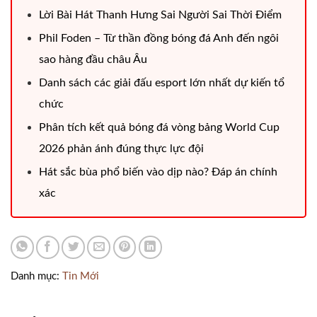
Lời Bài Hát Thanh Hưng Sai Người Sai Thời Điểm
Phil Foden – Từ thần đồng bóng đá Anh đến ngôi
sao hàng đầu châu Âu
Danh sách các giải đấu esport lớn nhất dự kiến tổ
chức
Phân tích kết quả bóng đá vòng bảng World Cup
2026 phản ánh đúng thực lực đội
Hát sắc bùa phổ biến vào dịp nào? Đáp án chính
xác
Danh mục:
Tin Mới