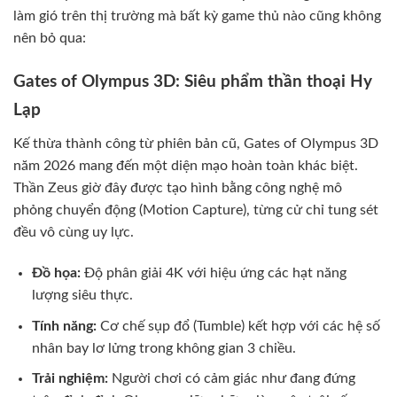
làm gió trên thị trường mà bất kỳ game thủ nào cũng không
nên bỏ qua:
Gates of Olympus 3D: Siêu phẩm thần thoại Hy
Lạp
Kế thừa thành công từ phiên bản cũ, Gates of Olympus 3D
năm 2026 mang đến một diện mạo hoàn toàn khác biệt.
Thần Zeus giờ đây được tạo hình bằng công nghệ mô
phỏng chuyển động (Motion Capture), từng cử chỉ tung sét
đều vô cùng uy lực.
Đồ họa:
Độ phân giải 4K với hiệu ứng các hạt năng
lượng siêu thực.
Tính năng:
Cơ chế sụp đổ (Tumble) kết hợp với các hệ số
nhân bay lơ lửng trong không gian 3 chiều.
Trải nghiệm:
Người chơi có cảm giác như đang đứng