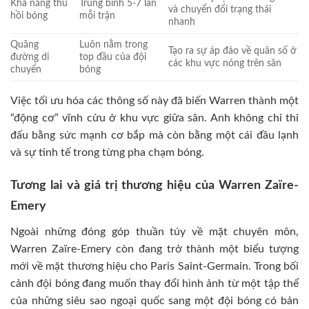
Khả năng thu
Trung bình 5-7 lần
và chuyển đổi trạng thái
hồi bóng
mỗi trận
nhanh
Quãng
Luôn nằm trong
Tạo ra sự áp đảo về quân số ở
đường di
top đầu của đội
các khu vực nóng trên sân
chuyển
bóng
Việc tối ưu hóa các thông số này đã biến Warren thành một
“động cơ” vĩnh cửu ở khu vực giữa sân. Anh không chỉ thi
đấu bằng sức mạnh cơ bắp mà còn bằng một cái đầu lạnh
và sự tinh tế trong từng pha chạm bóng.
Tương lai và giá trị thương hiệu của Warren Zaïre-
Emery
Ngoài những đóng góp thuần túy về mặt chuyên môn,
Warren Zaïre-Emery còn đang trở thành một biểu tượng
mới về mặt thương hiệu cho Paris Saint-Germain. Trong bối
cảnh đội bóng đang muốn thay đổi hình ảnh từ một tập thể
của những siêu sao ngoại quốc sang một đội bóng có bản