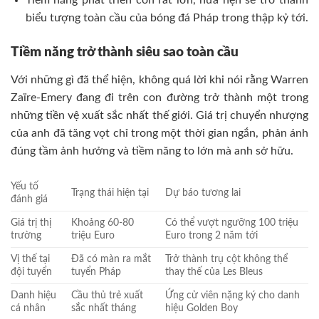
biểu tượng toàn cầu của bóng đá Pháp trong thập kỷ tới.
Tiềm năng trở thành siêu sao toàn cầu
Với những gì đã thể hiện, không quá lời khi nói rằng Warren
Zaïre-Emery đang đi trên con đường trở thành một trong
những tiền vệ xuất sắc nhất thế giới. Giá trị chuyển nhượng
của anh đã tăng vọt chỉ trong một thời gian ngắn, phản ánh
đúng tầm ảnh hưởng và tiềm năng to lớn mà anh sở hữu.
Yếu tố
Trạng thái hiện tại
Dự báo tương lai
đánh giá
Giá trị thị
Khoảng 60-80
Có thể vượt ngưỡng 100 triệu
trường
triệu Euro
Euro trong 2 năm tới
Vị thế tại
Đã có màn ra mắt
Trở thành trụ cột không thể
đội tuyển
tuyển Pháp
thay thế của Les Bleus
Danh hiệu
Cầu thủ trẻ xuất
Ứng cử viên nặng ký cho danh
cá nhân
sắc nhất tháng
hiệu Golden Boy