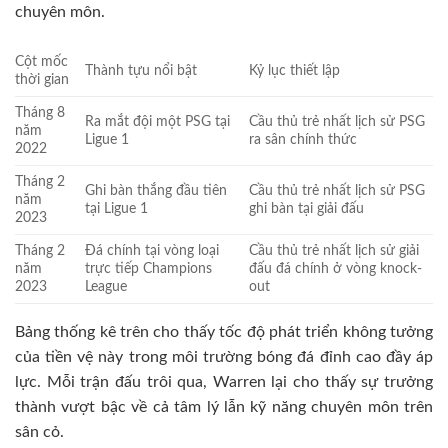
chuyên môn.
Cột mốc
Thành tựu nổi bật
Kỷ lục thiết lập
thời gian
Tháng 8
Ra mắt đội một PSG tại
Cầu thủ trẻ nhất lịch sử PSG
năm
Ligue 1
ra sân chính thức
2022
Tháng 2
Ghi bàn thắng đầu tiên
Cầu thủ trẻ nhất lịch sử PSG
năm
tại Ligue 1
ghi bàn tại giải đấu
2023
Tháng 2
Đá chính tại vòng loại
Cầu thủ trẻ nhất lịch sử giải
năm
trực tiếp Champions
đấu đá chính ở vòng knock-
2023
League
out
Bảng thống kê trên cho thấy tốc độ phát triển không tưởng
của tiền vệ này trong môi trường bóng đá đỉnh cao đầy áp
lực. Mỗi trận đấu trôi qua, Warren lại cho thấy sự trưởng
thành vượt bậc về cả tâm lý lẫn kỹ năng chuyên môn trên
sân cỏ.