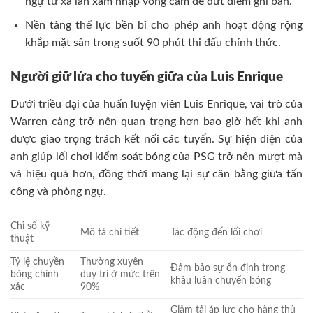
ngự từ xa lẫn xâm nhập vòng cấm để dứt điểm ghi bàn.
Nền tảng thể lực bền bỉ cho phép anh hoạt động rộng
khắp mặt sân trong suốt 90 phút thi đấu chính thức.
Người giữ lửa cho tuyến giữa của Luis Enrique
Dưới triều đại của huấn luyện viên Luis Enrique, vai trò của
Warren càng trở nên quan trọng hơn bao giờ hết khi anh
được giao trọng trách kết nối các tuyến. Sự hiện diện của
anh giúp lối chơi kiểm soát bóng của PSG trở nên mượt mà
và hiệu quả hơn, đồng thời mang lại sự cân bằng giữa tấn
công và phòng ngự.
Chỉ số kỹ
Mô tả chi tiết
Tác động đến lối chơi
thuật
Tỷ lệ chuyền
Thường xuyên
Đảm bảo sự ổn định trong
bóng chính
duy trì ở mức trên
khâu luân chuyển bóng
xác
90%
Giảm tải áp lực cho hàng thủ