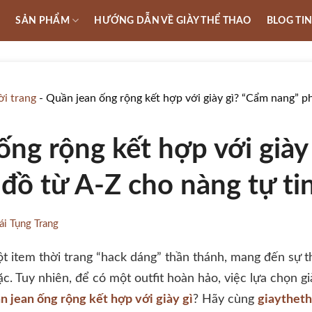
U
SẢN PHẨM
HƯỚNG DẪN VỀ GIÀY THỂ THAO
BLOG TI
ời trang
-
Quần jean ống rộng kết hợp với giày gì? “Cẩm nang” ph
ống rộng kết hợp với giày
đồ từ A-Z cho nàng tự ti
ái Tụng Trang
t item thời trang “hack dáng” thần thánh, mang đến sự t
. Tuy nhiên, để có một outfit hoàn hảo, việc lựa chọn gi
n jean ống rộng kết hợp với giày gì
? Hãy cùng
giaythet