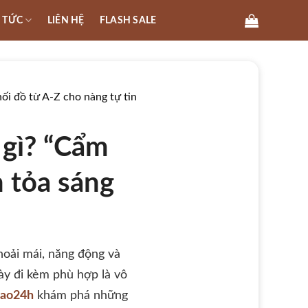
N TỨC
LIÊN HỆ
FLASH SALE
ối đồ từ A-Z cho nàng tự tin
 gì? “Cẩm
n tỏa sáng
hoải mái, năng động và
ày đi kèm phù hợp là vô
hao24h
khám phá những