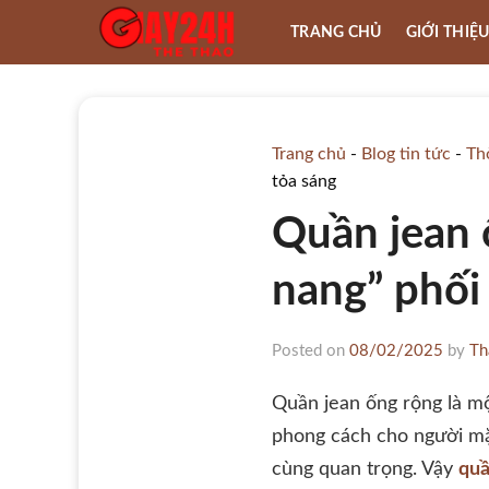
Skip
TRANG CHỦ
GIỚI THIỆ
to
content
Trang chủ
-
Blog tin tức
-
Th
tỏa sáng
Quần jean 
nang” phối 
Posted on
08/02/2025
by
Th
Quần jean ống rộng là mộ
phong cách cho người mặc
cùng quan trọng. Vậy
quầ