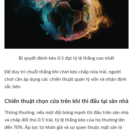
Bí quyết đánh kèo 0.5 đạt tỷ lệ thắng cao nhất
Để duy trì chuỗi thắng khi chơi kèo chấp nửa trái, người
chơi cần áp dụng các chiến thuật quản lý vốn và nhận định
sắc bén.
Chiến thuật chọn cửa trên khi thi đấu tại sân nhà
Thông thường, nếu một đội bóng mạnh thi đấu trên sân nhà
và chấp đối thủ 0.5 trái, tỷ lệ thắng kèo của họ thường lên
đến 70%. Áp lực từ khán giả và sự quen thuộc mặt sân là