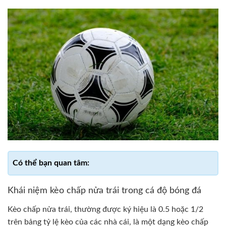
Khái niệm kèo chấp nửa trái trong cá độ bóng đá
Kèo chấp nửa trái, thường được ký hiệu là 0.5 hoặc 1/2
trên bảng tỷ lệ kèo của các nhà cái, là một dạng kèo chấp