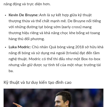
năng động và trực diện hơn.
Kevin De Bruyne:
Anh là sự kết hợp giữa kỹ thuật
thượng thừa và thể chất mạnh mẽ. De Bruyne nổi tiếng
với những đường tạt bóng sớm (early cross) mang
thương hiệu riêng và khả năng chọc khe bổng xé toang
hàng thủ đối phương.
Luka Modric:
Chủ nhân Quả bóng vàng 2018 sở hữu khả
năng đi bóng và sử dụng má ngoài (trivela) đạt đến tầm
nghệ thuật. Modric có thể thi đấu như một Box-to-box
nhưng vẫn giữ được sự tinh tế của một nhạc trưởng tài
ba.
Kỹ thuật và tư duy kiến tạo đỉnh cao