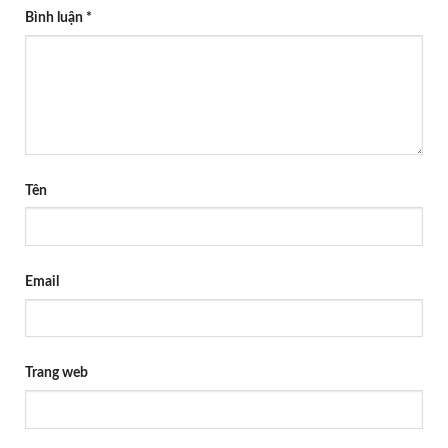
Bình luận
*
Tên
Email
Trang web