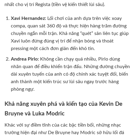
nhất cho vị trí Regista (tiền vệ kiến thiết lùi sâu).
Xavi Hernandez:
Lối chơi của anh dựa trên việc xoay
compa, quan sát 360 độ và thực hiện hàng trăm đường
chuyền ngắn mỗi trận. Khả năng “quét” sân liên tục giúp
Xavi luôn đứng đúng vị trí để nhận bóng và thoát
pressing một cách đơn giản đến khó tin.
Andrea Pirlo:
Không cần chạy quá nhiều, Pirlo dùng
nhãn quan để điều khiển trận đấu. Những đường chuyền
dài xuyên tuyến của anh có độ chính xác tuyệt đối, biến
anh thành một kiến trúc sư lùi sâu ngay trước hàng
phòng ngự.
Khả năng xuyên phá và kiến tạo của Kevin De
Bruyne và Luka Modric
Khác với sự điềm tĩnh của các bậc tiền bối, những nhạc
trưởng hiện đại như De Bruyne hay Modric sở hữu lối đá