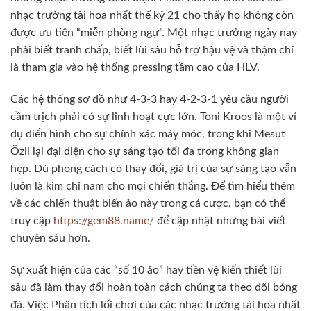
nhạc trưởng tài hoa nhất thế kỷ 21 cho thấy họ không còn
được ưu tiên “miễn phòng ngự”. Một nhạc trưởng ngày nay
phải biết tranh chấp, biết lùi sâu hỗ trợ hậu vệ và thậm chí
là tham gia vào hệ thống pressing tầm cao của HLV.
Các hệ thống sơ đồ như 4-3-3 hay 4-2-3-1 yêu cầu người
cầm trịch phải có sự linh hoạt cực lớn. Toni Kroos là một ví
dụ điển hình cho sự chính xác máy móc, trong khi Mesut
Özil lại đại diện cho sự sáng tạo tối đa trong không gian
hẹp. Dù phong cách có thay đổi, giá trị của sự sáng tạo vẫn
luôn là kim chỉ nam cho mọi chiến thắng. Để tìm hiểu thêm
về các chiến thuật biến ảo này trong cá cược, bạn có thể
truy cập
https://gem88.name/
để cập nhật những bài viết
chuyên sâu hơn.
Sự xuất hiện của các “số 10 ảo” hay tiền vệ kiến thiết lùi
sâu đã làm thay đổi hoàn toàn cách chúng ta theo dõi bóng
đá. Việc Phân tích lối chơi của các nhạc trưởng tài hoa nhất